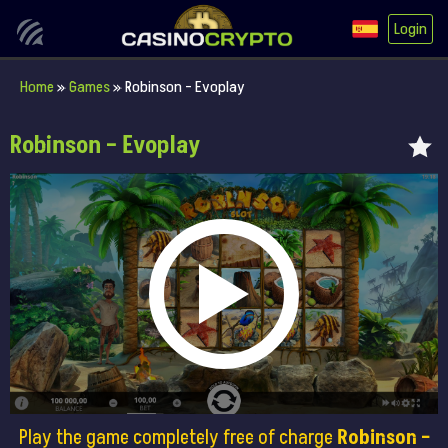
Login
Home
»
Games
»
Robinson – Evoplay
Robinson – Evoplay
Play the game completely free of charge
Robinson –