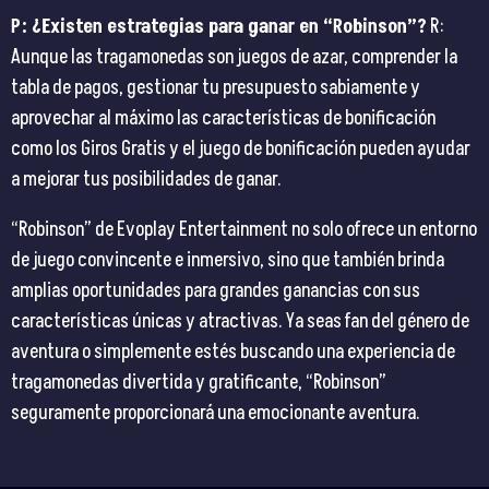
P: ¿Existen estrategias para ganar en “Robinson”?
R:
Aunque las tragamonedas son juegos de azar, comprender la
tabla de pagos, gestionar tu presupuesto sabiamente y
aprovechar al máximo las características de bonificación
como los Giros Gratis y el juego de bonificación pueden ayudar
a mejorar tus posibilidades de ganar.
“Robinson” de Evoplay Entertainment no solo ofrece un entorno
de juego convincente e inmersivo, sino que también brinda
amplias oportunidades para grandes ganancias con sus
características únicas y atractivas. Ya seas fan del género de
aventura o simplemente estés buscando una experiencia de
tragamonedas divertida y gratificante, “Robinson”
seguramente proporcionará una emocionante aventura.