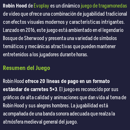
Robin Hood
de
Evoplay
es un dinámico
juego de tragamonedas
de video que ofrece una combinación de jugabilidad tradicional
con efectos visuales modernos y características intrigantes.
Lanzado en 2016, este juego está ambientado en el legendario
Bosque de Sherwood y presenta una variedad de símbolos
temáticos y mecánicas atractivas que pueden mantener
entretenidos a los jugadores durante horas.
Resumen del Juego
Robin Hood
ofrece 20 líneas de pago en un formato
estándar de carretes 5×3
. El juego es reconocido por sus
gráficos de alta calidad y animaciones que dan vida al tema de
Robin Hood y sus alegres hombres. La jugabilidad está
acompañada de una banda sonora adecuada que realza la
atmósfera medieval general del juego.