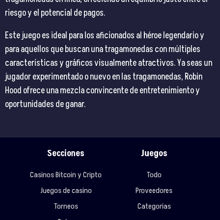
riesgo y el potencial de pagos.
Este juego es ideal para los aficionados al héroe legendario y
para aquellos que buscan una tragamonedas con múltiples
características y gráficos visualmente atractivos. Ya seas un
jugador experimentado o nuevo en las tragamonedas, Robin
Hood ofrece una mezcla convincente de entretenimiento y
oportunidades de ganar.
Secciones
Juegos
Casinos Bitcoin y Cripto
Todo
Juegos de casino
Proveedores
Torneos
Categorías