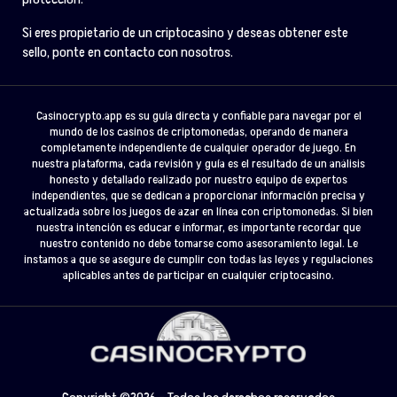
Si eres propietario de un criptocasino y deseas obtener este
sello, ponte en contacto con nosotros.
Casinocrypto.app es su guía directa y confiable para navegar por el
mundo de los casinos de criptomonedas, operando de manera
completamente independiente de cualquier operador de juego. En
nuestra plataforma, cada revisión y guía es el resultado de un análisis
honesto y detallado realizado por nuestro equipo de expertos
independientes, que se dedican a proporcionar información precisa y
actualizada sobre los juegos de azar en línea con criptomonedas. Si bien
nuestra intención es educar e informar, es importante recordar que
nuestro contenido no debe tomarse como asesoramiento legal. Le
instamos a que se asegure de cumplir con todas las leyes y regulaciones
aplicables antes de participar en cualquier criptocasino.