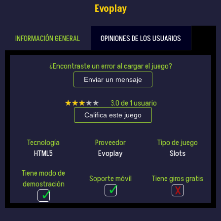
Evoplay
INFORMACIÓN GENERAL
OPINIONES DE LOS USUARIOS
¿Encontraste un error al cargar el juego?
Enviar un mensaje
★★★★★
★★★★★
3.0
de
1
usuario
Califica este juego
Tecnología
Proveedor
Tipo de juego
HTML5
Evoplay
Slots
Tiene modo de
Soporte móvil
Tiene giros gratis
demostración