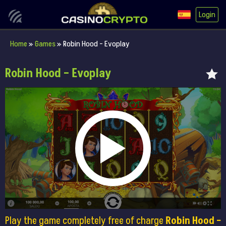
Login
Home
»
Games
»
Robin Hood – Evoplay
Robin Hood – Evoplay
Play the game completely free of charge
Robin Hood –