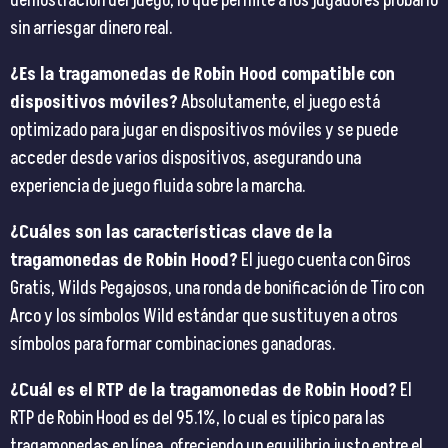
demostración del juego, lo que permite a los jugadores probarlo
sin arriesgar dinero real.
¿Es la tragamonedas de Robin Hood compatible con
dispositivos móviles?
Absolutamente, el juego está
optimizado para jugar en dispositivos móviles y se puede
acceder desde varios dispositivos, asegurando una
experiencia de juego fluida sobre la marcha.
¿Cuáles son las características clave de la
tragamonedas de Robin Hood?
El juego cuenta con Giros
Gratis, Wilds Pegajosos, una ronda de bonificación de Tiro con
Arco y los símbolos Wild estándar que sustituyen a otros
símbolos para formar combinaciones ganadoras.
¿Cuál es el RTP de la tragamonedas de Robin Hood?
El
RTP de Robin Hood es del 95.1%, lo cual es típico para las
tragamonedas en línea, ofreciendo un equilibrio justo entre el