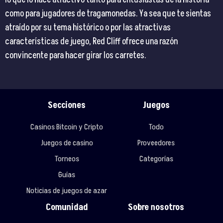
como para jugadores de tragamonedas. Ya sea que te sientas
atraído por su tema histórico o por las atractivas
características de juego, Red Cliff ofrece una razón
convincente para hacer girar los carretes.
Secciones
Juegos
Casinos Bitcoin y Cripto
Todo
Juegos de casino
Proveedores
Torneos
Categorías
Guías
Noticias de juegos de azar
Comunidad
Sobre nosotros