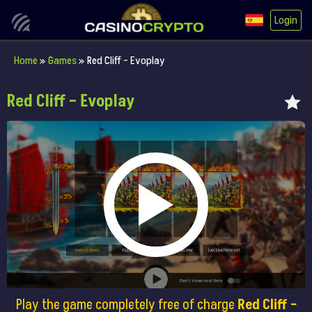
Login
Home
»
Games
»
Red Cliff – Evoplay
Red Cliff – Evoplay
Play the game completely free of charge
Red Cliff –