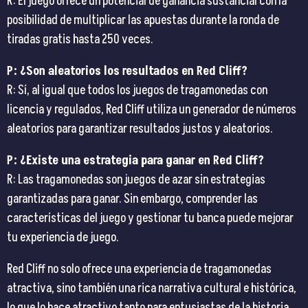
R: El juego ofrece un potencial de ganancia sustancial con la
posibilidad de multiplicar las apuestas durante la ronda de
tiradas gratis hasta 250 veces.
P: ¿Son aleatorios los resultados en Red Cliff?
R: Sí, al igual que todos los juegos de tragamonedas con
licencia y regulados, Red Cliff utiliza un generador de números
aleatorios para garantizar resultados justos y aleatorios.
P: ¿Existe una estrategia para ganar en Red Cliff?
R: Las tragamonedas son juegos de azar sin estrategias
garantizadas para ganar. Sin embargo, comprender las
características del juego y gestionar tu banca puede mejorar
tu experiencia de juego.
Red Cliff no solo ofrece una experiencia de tragamonedas
atractiva, sino también una rica narrativa cultural e histórica,
lo que lo hace atractivo tanto para entusiastas de la historia