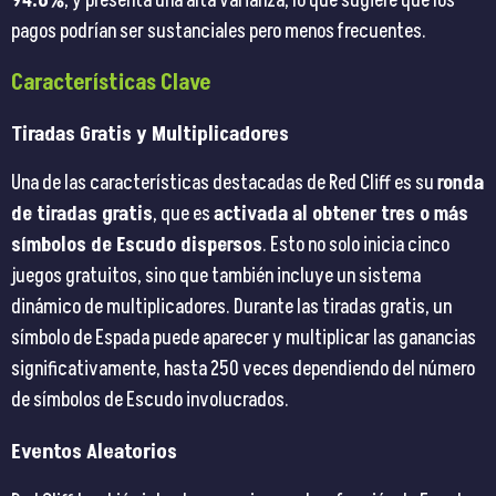
94.8%
, y presenta una alta varianza, lo que sugiere que los
pagos podrían ser sustanciales pero menos frecuentes.
Características Clave
Tiradas Gratis y Multiplicadores
Una de las características destacadas de Red Cliff es su
ronda
de tiradas gratis
, que es
activada al obtener tres o más
símbolos de Escudo dispersos
. Esto no solo inicia cinco
juegos gratuitos, sino que también incluye un sistema
dinámico de multiplicadores. Durante las tiradas gratis, un
símbolo de Espada puede aparecer y multiplicar las ganancias
significativamente, hasta 250 veces dependiendo del número
de símbolos de Escudo involucrados.
Eventos Aleatorios