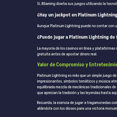
Sí, BGaming diseña sus juegos utilizando la tecno
¿Hay un jackpot en Platinum Lightnin
Aunque Platinum Lightning puede no contar con un
¿Puedo jugar a Platinum Lightning de 
La mayoría de los casinos en línea y plataformas 
gratuita antes de apostar dinero real.
Valor de Compromiso y Entretenimi
Platinum Lightning es más que un simple juego de
impresionantes, símbolos temáticos y música atmo
equilibrada mezcla de mecánicas tradicionales de
que aprecian la tradición y las leyendas hasta aqu
Recuerda, la esencia de jugar a tragamonedas como
aliándote con los dioses para una victoria monume