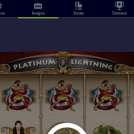
nos
Juegos
Guías
Torneos