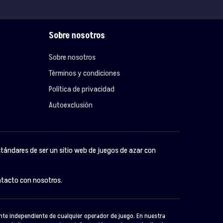
Sobre nosotros
Sobre nosotros
Términos y condiciones
Política de privacidad
Autoexclusión
stándares de ser un sitio web de juegos de azar con
ontacto con nosotros.
te independiente de cualquier operador de juego. En nuestra