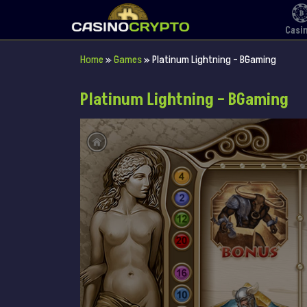
Casi
Home
»
Games
»
Platinum Lightning – BGaming
Platinum Lightning – BGaming