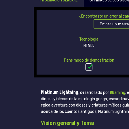
INFORMACIÓN GENERAL
OPINIONES DE LOS USUA
¿Encontraste un error al car
Enviar un mens
Tecnología
HTML5
Tiene modo de demostración
Platinum Lightning
, desarrollado por
BGaming
, 
dioses y héroes de la mitología griega, escandinav
épica aventura con dioses y criaturas míticas gu
acerca de los cuentos antiguos, Platinum Lightni
Visión general y Tema