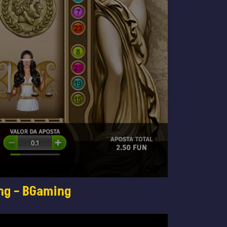
ng – BGaming