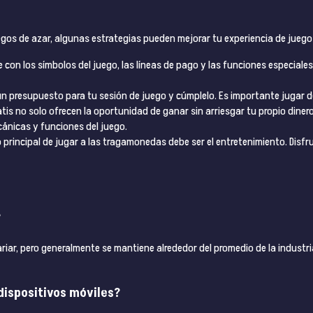
os de azar, algunas estrategias pueden mejorar tu experiencia de juego
te con los símbolos del juego, las líneas de pago y las funciones especial
un presupuesto para tu sesión de juego y cúmplelo. Es importante jugar 
ratis no solo ofrecen la oportunidad de ganar sin arriesgar tu propio dine
cánicas y funciones del juego.
o principal de jugar a las tragamonedas debe ser el entretenimiento. Disfr
?
ariar, pero generalmente se mantiene alrededor del promedio de la industri
dispositivos móviles?