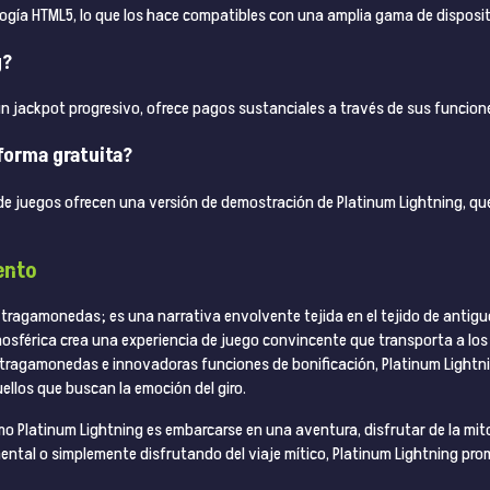
logía HTML5, lo que los hace compatibles con una amplia gama de disposit
g?
 jackpot progresivo, ofrece pagos sustanciales a través de sus funciones
forma gratuita?
de juegos ofrecen una versión de demostración de Platinum Lightning, que
ento
 tragamonedas; es una narrativa envolvente tejida en el tejido de antigu
sférica crea una experiencia de juego convincente que transporta a los 
 tragamonedas e innovadoras funciones de bonificación, Platinum Lightni
ellos que buscan la emoción del giro.
 Platinum Lightning es embarcarse en una aventura, disfrutar de la mitol
ntal o simplemente disfrutando del viaje mítico, Platinum Lightning pro