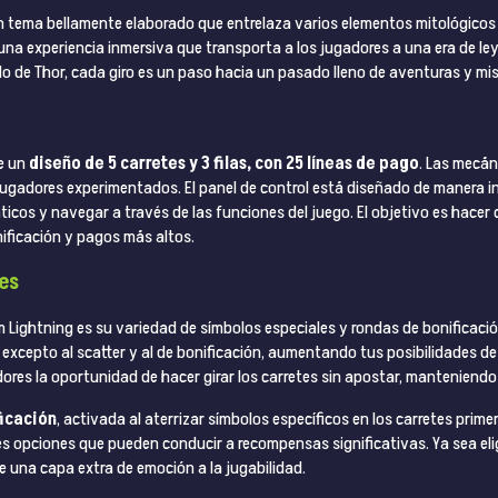
un tema bellamente elaborado que entrelaza varios elementos mitológicos 
 una experiencia inmersiva que transporta a los jugadores a una era de le
lo de Thor, cada giro es un paso hacia un pasado lleno de aventuras y mis
de un
diseño de 5 carretes y 3 filas, con 25 líneas de pago
. Las mecán
ugadores experimentados. El panel de control está diseñado de manera int
cos y navegar a través de las funciones del juego. El objetivo es hacer c
ificación y pagos más altos.
es
 Lightning es su variedad de símbolos especiales y rondas de bonificació
o excepto al scatter y al de bonificación, aumentando tus posibilidades 
adores la oportunidad de hacer girar los carretes sin apostar, manteniendo
ficación
, activada al aterrizar símbolos específicos en los carretes prime
es opciones que pueden conducir a recompensas significativas. Ya sea eli
e una capa extra de emoción a la jugabilidad.