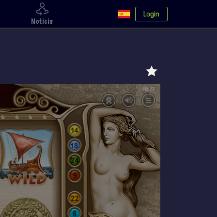
Login
Noticia