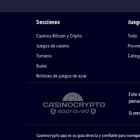
Secciones
Jueg
Casinos Bitcoin y Cripto
Todo
Juegos de casino
Prove
Torneos
Categ
Guías
Noticias de juegos de azar
Este 
plena
Si er
Casinocrypto.app es su guía directa y confiable para naveg