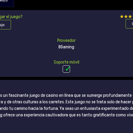
RIOS
gar el juego?
★★★
★★★
aje
Proveedor
BGaming
Soporte móvil
es un fascinante juego de casino en línea que se sumerge profundamente 
a y de otras culturas a los carretes. Este juego no se trata solo de hacer 
iando tu camino hacia la fortuna. Ya seas un entusiasta experimentado d
ng ofrece una experiencia cautivadora que es tanto gratificante como vi