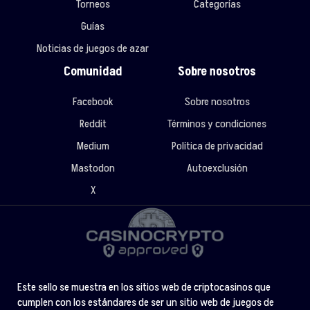
Torneos
Categorías
Guías
Noticias de juegos de azar
Comunidad
Sobre nosotros
Facebook
Sobre nosotros
Reddit
Términos y condiciones
Medium
Política de privacidad
Mastodon
Autoexclusión
X
Este sello se muestra en los sitios web de criptocasinos que
cumplen con los estándares de ser un sitio web de juegos de