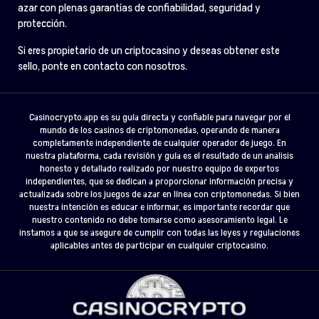
azar con plenas garantías de confiabilidad, seguridad y
protección.
Si eres propietario de un criptocasino y deseas obtener este
sello, ponte en contacto con nosotros.
Casinocrypto.app es su guía directa y confiable para navegar por el
mundo de los casinos de criptomonedas, operando de manera
completamente independiente de cualquier operador de juego. En
nuestra plataforma, cada revisión y guía es el resultado de un análisis
honesto y detallado realizado por nuestro equipo de expertos
independientes, que se dedican a proporcionar información precisa y
actualizada sobre los juegos de azar en línea con criptomonedas. Si bien
nuestra intención es educar e informar, es importante recordar que
nuestro contenido no debe tomarse como asesoramiento legal. Le
instamos a que se asegure de cumplir con todas las leyes y regulaciones
aplicables antes de participar en cualquier criptocasino.