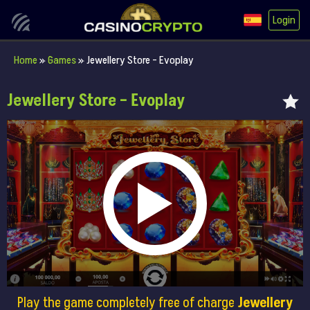
Login
Home
»
Games
»
Jewellery Store – Evoplay
Jewellery Store – Evoplay
Play the game completely free of charge
Jewellery