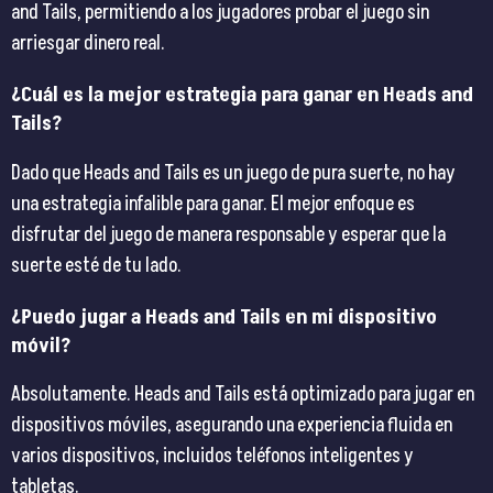
and Tails, permitiendo a los jugadores probar el juego sin
arriesgar dinero real.
¿Cuál es la mejor estrategia para ganar en Heads and
Tails?
Dado que Heads and Tails es un juego de pura suerte, no hay
una estrategia infalible para ganar. El mejor enfoque es
disfrutar del juego de manera responsable y esperar que la
suerte esté de tu lado.
¿Puedo jugar a Heads and Tails en mi dispositivo
móvil?
Absolutamente. Heads and Tails está optimizado para jugar en
dispositivos móviles, asegurando una experiencia fluida en
varios dispositivos, incluidos teléfonos inteligentes y
tabletas.