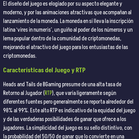
El diseño del juego es elogiado por su aspecto elegante y
moderno, y por las animaciones atractivas que acompañan al
lanzamiento de la moneda. La moneda en sí lleva la inscripción
latina ‘vires in numeris’, un guiño al poder de los números y un
lema popular dentro de la comunidad de criptomonedas,
mejorando el atractivo del juego para los entusiastas de las
criptomonedas​​​​.
Características del Juego y RTP
Heads and Tails de BGaming presume de una alta tasa de
Retorno al Jugador (
RTP
), que varía ligeramente según
diferentes fuentes pero generalmente se reporta alrededor del
98% al 99%. Este alto RTP es indicativo de la equidad del juego
y de las verdaderas posibilidades de ganar que ofrece a los
jugadores. La simplicidad del juego es su sello distintivo, con
la probabilidad del 50/50 de ganar que lo convierte en una