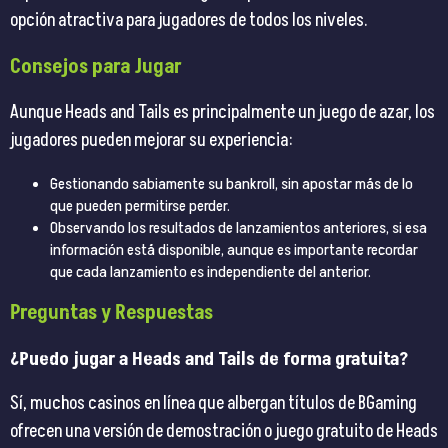
opción atractiva para jugadores de todos los niveles​​​​.
Consejos para Jugar
Aunque Heads and Tails es principalmente un juego de azar, los
jugadores pueden mejorar su experiencia:
Gestionando sabiamente su bankroll, sin apostar más de lo
que pueden permitirse perder.
Observando los resultados de lanzamientos anteriores, si esa
información está disponible, aunque es importante recordar
que cada lanzamiento es independiente del anterior.
Preguntas y Respuestas
¿Puedo jugar a Heads and Tails de forma gratuita?
Sí, muchos casinos en línea que albergan títulos de BGaming
ofrecen una versión de demostración o juego gratuito de Heads