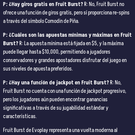
P: ¿Hay giros gratis en Fruit Burst?
R: No, Fruit Burst no
ofrece una función de giros gratis, pero sí proporciona re-spins
a través del símbolo Comodín de Piña​​.
P: ¿Cuáles son las apuestas mínimas y máximas en Fruit
Burst?
R: La apuesta mínima está fijada en $5, y la máxima
puede llegar hasta $10,000, permitiendo a jugadores
conservadores y grandes apostadores disfrutar del juego en
sus niveles de apuesta preferidos​​​​.
P: ¿Hay una función de jackpot en Fruit Burst?
R: No,
Fruit Burst no cuenta con una función de jackpot progresivo,
pero los jugadores aún pueden encontrar ganancias
significativas a través de su jugabilidad estándar y
características​​.
Fruit Burst de Evoplay representa una vuelta moderna al