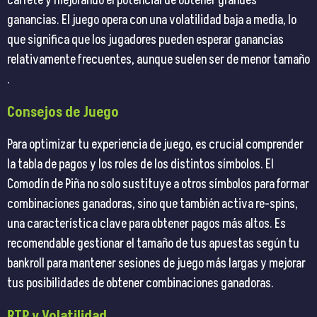
carrete y mejorando el potencial de obtener grandes
ganancias. El juego opera con una volatilidad baja a media, lo
que significa que los jugadores pueden esperar ganancias
relativamente frecuentes, aunque suelen ser de menor tamaño​​​​​​
.
Consejos de Juego
Para optimizar tu experiencia de juego, es crucial comprender
la tabla de pagos y los roles de los distintos símbolos. El
Comodín de Piña no solo sustituye a otros símbolos para formar
combinaciones ganadoras, sino que también activa re-spins,
una característica clave para obtener pagos más altos. Es
recomendable gestionar el tamaño de tus apuestas según tu
bankroll para mantener sesiones de juego más largas y mejorar
tus posibilidades de obtener combinaciones ganadoras​​​​.
RTP y Volatilidad