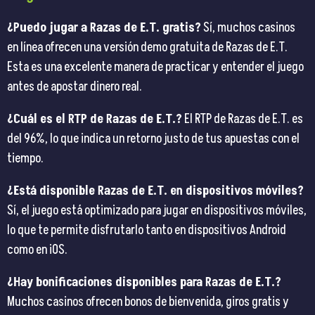
¿Puedo jugar a Razas de E.T. gratis?
Sí, muchos casinos
en línea ofrecen una versión demo gratuita de Razas de E.T.
Esta es una excelente manera de practicar y entender el juego
antes de apostar dinero real.
¿Cuál es el RTP de Razas de E.T.?
El RTP de Razas de E.T. es
del 96%, lo que indica un retorno justo de tus apuestas con el
tiempo.
¿Está disponible Razas de E.T. en dispositivos móviles?
Sí, el juego está optimizado para jugar en dispositivos móviles,
lo que te permite disfrutarlo tanto en dispositivos Android
como en iOS.
¿Hay bonificaciones disponibles para Razas de E.T.?
Muchos casinos ofrecen bonos de bienvenida, giros gratis y