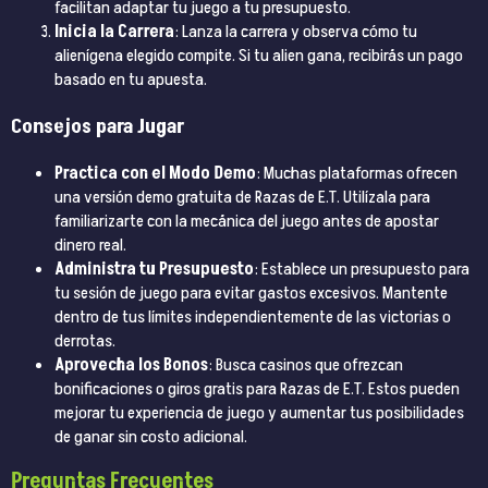
facilitan adaptar tu juego a tu presupuesto.
Inicia la Carrera
: Lanza la carrera y observa cómo tu
alienígena elegido compite. Si tu alien gana, recibirás un pago
basado en tu apuesta.
Consejos para Jugar
Practica con el Modo Demo
: Muchas plataformas ofrecen
una versión demo gratuita de Razas de E.T. Utilízala para
familiarizarte con la mecánica del juego antes de apostar
dinero real.
Administra tu Presupuesto
: Establece un presupuesto para
tu sesión de juego para evitar gastos excesivos. Mantente
dentro de tus límites independientemente de las victorias o
derrotas.
Aprovecha los Bonos
: Busca casinos que ofrezcan
bonificaciones o giros gratis para Razas de E.T. Estos pueden
mejorar tu experiencia de juego y aumentar tus posibilidades
de ganar sin costo adicional.
Preguntas Frecuentes