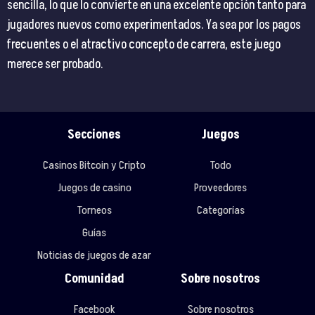
sencilla, lo que lo convierte en una excelente opción tanto para
jugadores nuevos como experimentados. Ya sea por los pagos
frecuentes o el atractivo concepto de carrera, este juego
merece ser probado.
Secciones
Juegos
Casinos Bitcoin y Cripto
Todo
Juegos de casino
Proveedores
Torneos
Categorías
Guías
Noticias de juegos de azar
Comunidad
Sobre nosotros
Facebook
Sobre nosotros