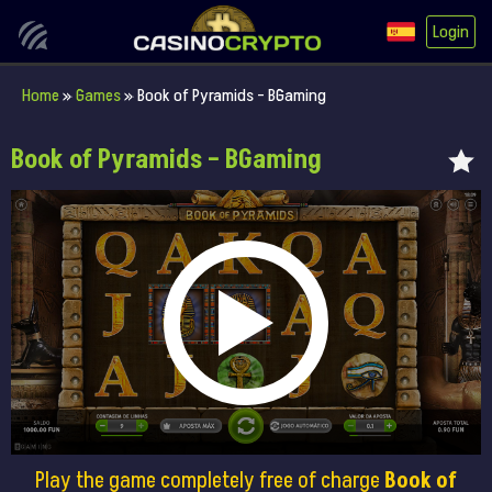
Login
Home
»
Games
»
Book of Pyramids – BGaming
Book of Pyramids – BGaming
Play the game completely free of charge
Book of