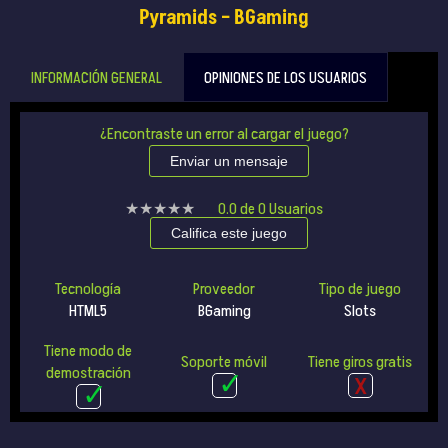
Pyramids – BGaming
INFORMACIÓN GENERAL
OPINIONES DE LOS USUARIOS
¿Encontraste un error al cargar el juego?
Enviar un mensaje
★★★★★
★★★★★
0.0
de
0
Usuarios
Califica este juego
Tecnología
Proveedor
Tipo de juego
HTML5
BGaming
Slots
Tiene modo de
Soporte móvil
Tiene giros gratis
demostración