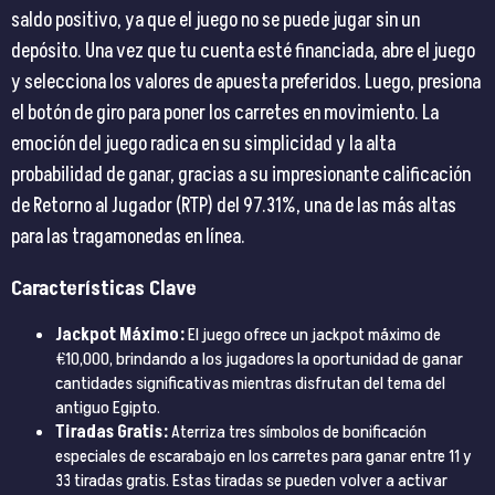
saldo positivo, ya que el juego no se puede jugar sin un
depósito. Una vez que tu cuenta esté financiada, abre el juego
y selecciona los valores de apuesta preferidos. Luego, presiona
el botón de giro para poner los carretes en movimiento. La
emoción del juego radica en su simplicidad y la alta
probabilidad de ganar, gracias a su impresionante calificación
de Retorno al Jugador (RTP) del 97.31%, una de las más altas
para las tragamonedas en línea.
Características Clave
Jackpot Máximo:
El juego ofrece un jackpot máximo de
€10,000, brindando a los jugadores la oportunidad de ganar
cantidades significativas mientras disfrutan del tema del
antiguo Egipto.
Tiradas Gratis:
Aterriza tres símbolos de bonificación
especiales de escarabajo en los carretes para ganar entre 11 y
33 tiradas gratis. Estas tiradas se pueden volver a activar