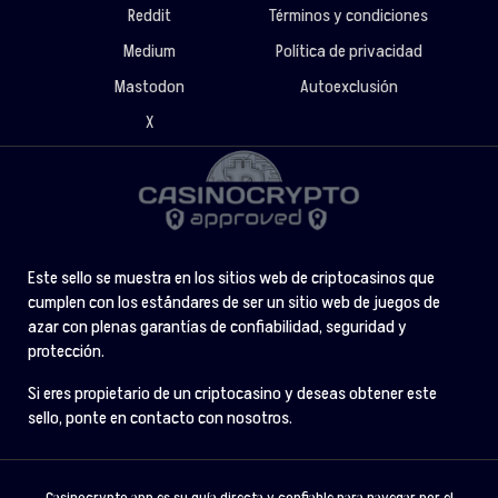
Reddit
Términos y condiciones
Medium
Política de privacidad
Mastodon
Autoexclusión
X
Este sello se muestra en los sitios web de criptocasinos que
cumplen con los estándares de ser un sitio web de juegos de
azar con plenas garantías de confiabilidad, seguridad y
protección.
Si eres propietario de un criptocasino y deseas obtener este
sello, ponte en contacto con nosotros.
Casinocrypto.app es su guía directa y confiable para navegar por el