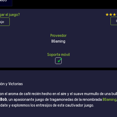
RIOS
gar el juego?
★★★
★★★
aje
Proveedor
BGaming
Soporte móvil
ión y Victorias
n el aroma de café recién hecho en el aire y el suave murmullo de una bul
 Bob
, un apasionante juego de tragamonedas de la renombrada
BGaming
date y exploremos los entresijos de este cautivador juego.