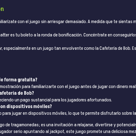
ón
miliarízate con el juego sin arriesgar demasiado. A medida que te sient
Scatter es tu boleto a la ronda de bonificación. Concéntrate en conseguirl
evar, especialmente en un juego tan envolvente como la Cafetería de Bob. E
de forma gratuita?
mostración para familiarizarte con el juego antes de jugar con dinero real
afetería de Bob?
reciendo un pago sustancial para los jugadores afortunados.
con dispositivos móviles?
 para jugar en dispositivos móviles, lo que te permite disfrutarlo sobre l
o de tragamonedas; es una invitación a relajarse, divertirse y potencia
jugador serio apuntando al jackpot, este juego promete una deliciosa mez