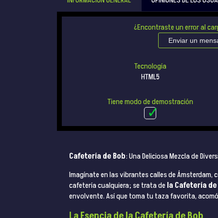
INFORMACIÓN GENERAL
OPINIONES DE LOS USUA
¿Encontraste un error al car
Enviar un mens
Tecnología
HTML5
Tiene modo de demostración
Cafetería de Bob
: Una Deliciosa Mezcla de Divers
Imagínate en las vibrantes calles de Ámsterdam, co
cafetería cualquiera; se trata de
la Cafetería de
envolvente. Así que toma tu taza favorita, acomó
La Esencia de la Cafetería de Bob