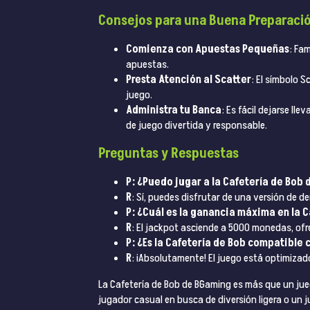
Consejos para una Buena Preparaci
Comienza con Apuestas Pequeñas
: Fa
apuestas.
Presta Atención al Scatter
: El símbolo 
juego.
Administra tu Banca
: Es fácil dejarse ll
de juego divertida y responsable.
Preguntas y Respuestas
P: ¿Puedo jugar a la Cafetería de Bob 
R
: Sí, puedes disfrutar de una versión de de
P: ¿Cuál es la ganancia máxima en la C
R
: El jackpot asciende a 5000 monedas, of
P: ¿Es la Cafetería de Bob compatible 
R
: ¡Absolutamente! El juego está optimizado
La Cafetería de Bob de BGaming es más que un jueg
jugador casual en busca de diversión ligera o un 