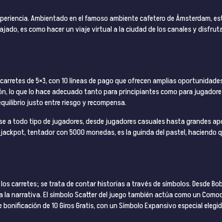
experiencia. Ambientado en el famoso ambiente cafetero de Ámsterdam, e
ado, es como hacer un viaje virtual a la ciudad de los canales y disfrutar
 carretes de 5×3, con 10 líneas de pago que ofrecen amplias oportunidade
n, lo que lo hace adecuado tanto para principiantes como para jugadores
quilibrio justo entre riesgo y recompensa.
se a todo tipo de jugadores, desde jugadores casuales hasta grandes ap
 jackpot, tentador con 5000 monedas, es la guinda del pastel, haciendo 
r los carretes; se trata de contar historias a través de símbolos. Desde Bo
 la narrativa. El símbolo Scatter del juego también actúa como un Comod
de bonificación de 10 Giros Gratis, con un Símbolo Expansivo especial eleg