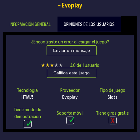
– Evoplay
INFORMACIÓN GENERAL
OPINIONES DE LOS USUARIOS
¿Encontraste un error al cargar el juego?
Enviar un mensaje
★★★★★
★★★★★
3.0
de
1
usuario
Califica este juego
Tecnología
Proveedor
Tipo de juego
HTML5
Evoplay
Slots
Tiene modo de
Soporte móvil
Tiene giros gratis
demostración