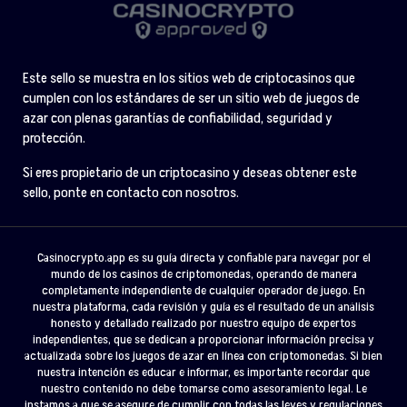
Este sello se muestra en los sitios web de criptocasinos que
cumplen con los estándares de ser un sitio web de juegos de
azar con plenas garantías de confiabilidad, seguridad y
protección.
Si eres propietario de un criptocasino y deseas obtener este
sello, ponte en contacto con nosotros.
Casinocrypto.app es su guía directa y confiable para navegar por el
mundo de los casinos de criptomonedas, operando de manera
completamente independiente de cualquier operador de juego. En
nuestra plataforma, cada revisión y guía es el resultado de un análisis
honesto y detallado realizado por nuestro equipo de expertos
independientes, que se dedican a proporcionar información precisa y
actualizada sobre los juegos de azar en línea con criptomonedas. Si bien
nuestra intención es educar e informar, es importante recordar que
nuestro contenido no debe tomarse como asesoramiento legal. Le
instamos a que se asegure de cumplir con todas las leyes y regulaciones