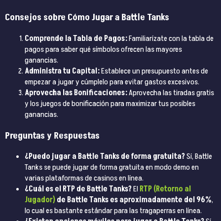
Consejos sobre Cómo Jugar a Battle Tanks
Comprende la Tabla de Pagos:
Familiarízate con la tabla de
pagos para saber qué símbolos ofrecen las mayores
ganancias.
Administra tu Capital:
Establece un presupuesto antes de
empezar a jugar y cúmplelo para evitar gastos excesivos.
Aprovecha las Bonificaciones:
Aprovecha las tiradas gratis
y los juegos de bonificación para maximizar tus posibles
ganancias.
Preguntas y Respuestas
¿Puedo jugar a Battle Tanks de forma gratuita?
Sí, Battle
Tanks se puede jugar de forma gratuita en modo demo en
varias plataformas de casinos en línea.
¿Cuál es el RTP de Battle Tanks?
El
RTP (Retorno al
Jugador)
de Battle Tanks es aproximadamente del 96%
,
lo cual es bastante estándar para las tragaperras en línea.