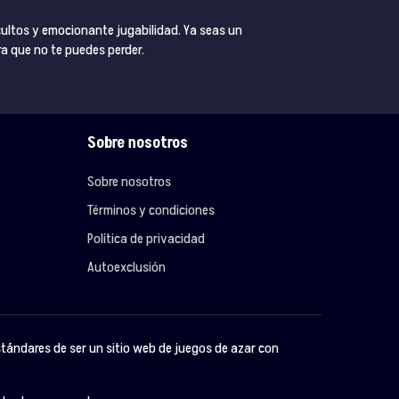
ultos y emocionante jugabilidad. Ya seas un
a que no te puedes perder.
Sobre nosotros
Sobre nosotros
Términos y condiciones
Política de privacidad
Autoexclusión
stándares de ser un sitio web de juegos de azar con