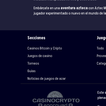
Embárcate en una
aventura azteca
con Aztec M
jugador experimentado o nuevo en el mundo de la
Secciones
Jueg
Casinos Bitcoin y Cripto
Todo
Juegos de casino
Prove
Torneos
Categ
Guías
Noticias de juegos de azar
Este 
plena