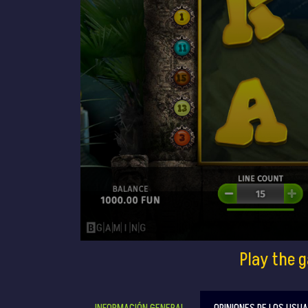
Play the 