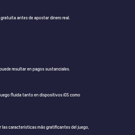
gratuita antes de apostar dinero real.
puede resultar en pagos sustanciales.
uego fluida tanto en dispositivos iOS como
 las características más gratificantes del juego,