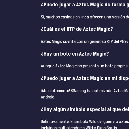
¿Puedo jugar a Aztec Magic de forma g
Sí, muchos casinos en línea ofrecen una versión d
¿Cuál es el RTP de Aztec Magic?
Aztec Magic cuenta con un generoso RTP del 96.96%
¿Hay un bote en Aztec Magic?
Aunque Aztec Magic no presenta un bote progresiv
¿Puedo jugar a Aztec Magic en mi disp
¡Absolutamente! BGaming ha optimizado Aztec Magi
Android.
¿Hay algún símbolo especial al que de
Definitivamente. El símbolo Wild del guerrero azte
incluidos multiplicadores Wild y Giros Gratis.