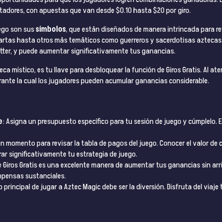
adores, con apuestas que van desde $0.10 hasta $20 por giro.
uego son sus
símbolos
, que están diseñados de manera intrincada para re
artas hasta otros más temáticos como guerreros y sacerdotisas aztecas.
tter, y puede aumentar significativamente tus ganancias.
eca místico, es tu llave para desbloquear la función de Giros Gratis. Al ate
durante la cual los jugadores pueden acumular ganancias considerable.
e
: Asigna un presupuesto específico para tu sesión de juego y cúmplelo. E
n momento para revisar la tabla de pagos del juego. Conocer el valor de
ar significativamente tu estrategia de juego.
e Giros Gratis es una excelente manera de aumentar tus ganancias sin arr
mpensas sustanciales.
vo principal de jugar a Aztec Magic debe ser la diversión. Disfruta del viaj