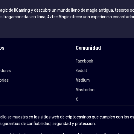
agic de BGaming y descubre un mundo lleno de magia antigua, tesoros oc
s tragamonedas en línea, Aztec Magic ofrece una experiencia encantador
os
Comunidad
Facebook
edores
Reddit
orías
Medium
Mastodon
X
sello se muestra en los sitios web de criptocasinos que cumplen con los e
s garantías de confiabilidad, seguridad y protección.