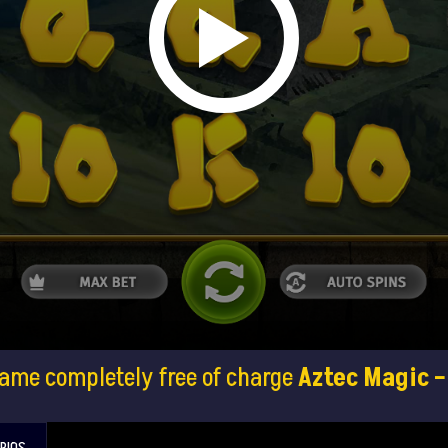
game completely free of charge
Aztec Magic 