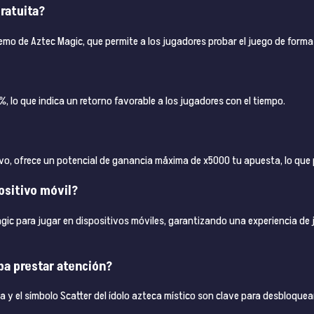
ratuita?
emo de Aztec Magic, que permite a los jugadores probar el juego de forma 
, lo que indica un retorno favorable a los jugadores con el tiempo.
o, ofrece un potencial de ganancia máxima de x5000 tu apuesta, lo que 
ositivo móvil?
c para jugar en dispositivos móviles, garantizando una experiencia de j
ba prestar atención?
ca y el símbolo Scatter del ídolo azteca místico son clave para desbloquear