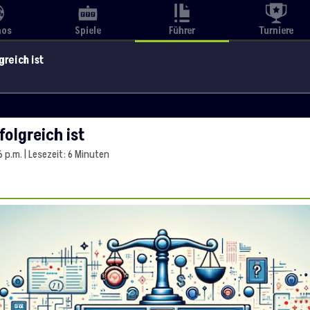
nos
Spiele
Führer
Turniere
reich ist
olgreich ist
 p.m. | Lesezeit: 6 Minuten