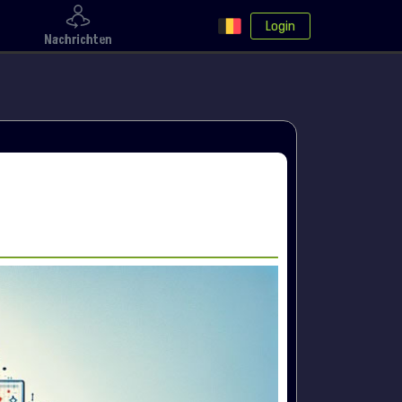
Login
Nachrichten