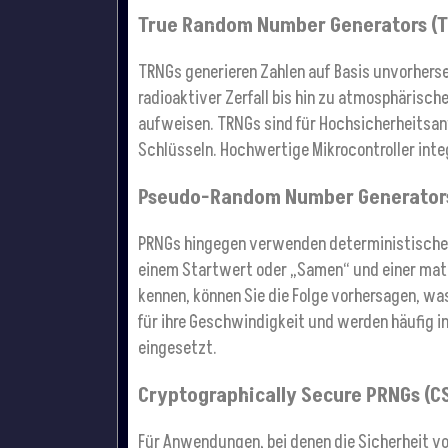
True Random Number Generators (
TRNGs generieren Zahlen auf Basis unvorherse
radioaktiver Zerfall bis hin zu atmosphäris
aufweisen. TRNGs sind für Hochsicherheitsanw
Schlüsseln. Hochwertige Mikrocontroller integ
Pseudo-Random Number Generators
PRNGs hingegen verwenden deterministische Alg
einem Startwert oder „Samen“ und einer mat
kennen, können Sie die Folge vorhersagen, w
für ihre Geschwindigkeit und werden häufig i
eingesetzt.
Cryptographically Secure PRNGs (C
Für Anwendungen, bei denen die Sicherheit v