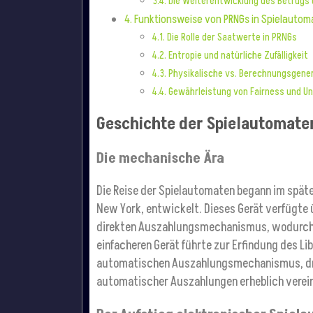
Die Weiterentwicklung des Betrug
Funktionsweise von PRNGs in Spielauto
Die Rolle der Saatwerte in PRNGs
Entropie und natürliche Zufälligkeit
Physikalische vs. Berechnungsgen
Gewährleistung von Fairness und U
Geschichte der Spielautomate
Die mechanische Ära
Die Reise der Spielautomaten begann im späte
New York, entwickelt. Dieses Gerät verfügte 
direkten Auszahlungsmechanismus, wodurch B
einfacheren Gerät führte zur Erfindung des L
automatischen Auszahlungsmechanismus, drei
automatischer Auszahlungen erheblich verei