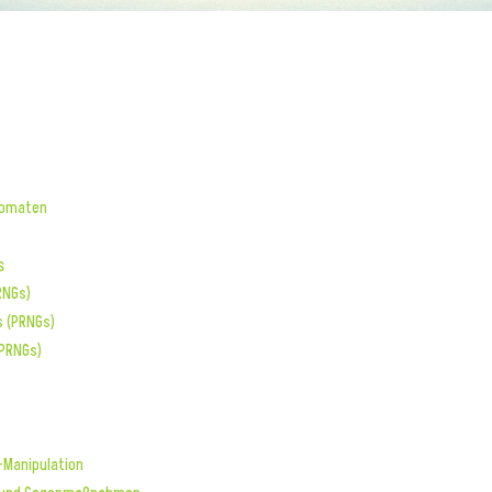
utomaten
s
RNGs)
 (PRNGs)
SPRNGs)
-Manipulation