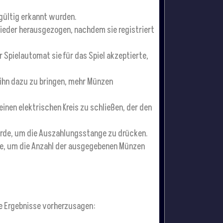
gültig erkannt wurden.
ieder herausgezogen, nachdem sie registriert
 Spielautomat sie für das Spiel akzeptierte,
hn dazu zu bringen, mehr Münzen
inen elektrischen Kreis zu schließen, der den
urde, um die Auszahlungsstange zu drücken.
lte, um die Anzahl der ausgegebenen Münzen
e Ergebnisse vorherzusagen: