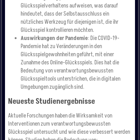
Glücksspielverhaltens aufweisen, was darauf
hindeutet, dass der Selbstausschluss ein
nützliches Werkzeug für diejenigen ist, die ihr
Glücksspiel kontrollieren möchten.
Auswirkungen der Pandemie
: Die COVID-19-
Pandemie hat zu Veränderungen in den
Glücksspielgewohnheiten geführt, mit einer
Zunahme des Online-Glücksspiels. Dies hat die
Bedeutung von verantwortungsbewussten
Glücksspieltools unterstrichen, die in digitalen
Umgebungen zugänglich sind.
Neueste Studienergebnisse
Aktuelle Forschungen haben die Wirksamkeit von
Interventionen zum verantwortungsbewussten
Glücksspiel untersucht und wie diese verbessert werden