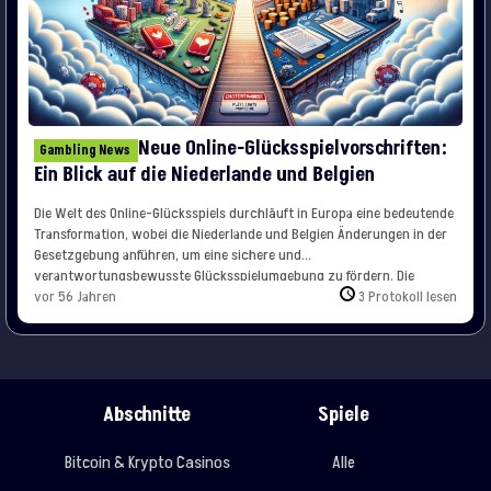
Neue Online-Glücksspielvorschriften:
Gambling News
Ein Blick auf die Niederlande und Belgien
Die Welt des Online-Glücksspiels durchläuft in Europa eine bedeutende
Transformation, wobei die Niederlande und Belgien Änderungen in der
Gesetzgebung anführen, um eine sichere und
verantwortungsbewusste Glücksspielumgebung zu fördern. Die
jüngsten Reformen zielen darauf ab, die Zugänglichkeit zum Online-
vor 56 Jahren
3 Protokoll lesen
Glücksspiel mit präventiven Maßnahmen gegen pathologisches
Glücksspiel und übermäßige finanzielle Verluste, insbesondere bei
jungen Menschen, in Einklang zu […]
Abschnitte
Spiele
Bitcoin & Krypto Casinos
Alle