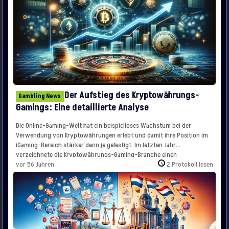
entscheidend für […]
Der Aufstieg des Kryptowährungs-
Gambling News
Gamings: Eine detaillierte Analyse
Die Online-Gaming-Welt hat ein beispielloses Wachstum bei der
Verwendung von Kryptowährungen erlebt und damit ihre Position im
iGaming-Bereich stärker denn je gefestigt. Im letzten Jahr
verzeichnete die Kryptowährungs-Gaming-Branche einen
bemerkenswerten Anstieg von 21,1% des Gesamtbetrags der
vor 56 Jahren
2 Protokoll lesen
platzierten Einsätze in Online-Casinos, was einen Aufwärtstrend in der
Verwendung digitaler Währungen belegt. Schlüsselstatistiken auf
einen Blick SOFTSWISS, eines […]