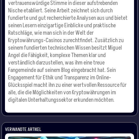
vertrauenswürdige Stimme in dieser aufstrebenden
Nische etabliert. Seine Arbeit zeichnet sich durch
fundierte und gut recherchierte Analysen aus und bietet
seinen Lesern einzigartige Einblicke und praktische
Ratschläge, wie man sich in der Welt der
Kryptowährungs-Casinos zurechtfindet. Zusätzlich zu
seinem fundierten technischen Wissen besitzt Miguel
Angel die Fähigkeit, komplexe Themen klar und
verständlich darzustellen, was ihm eine treue
Fangemeinde auf seinem Blog eingebracht hat. Sein
Engagement für Ethik und Transparenz im Online-
Glücksspiel macht ihn zu einer wertvollen Ressource für
alle, die die Möglichkeiten von Kryptowährungen im
digitalen Unterhaltungssektor erkunden möchten.
VERWANDTE ARTIKEL