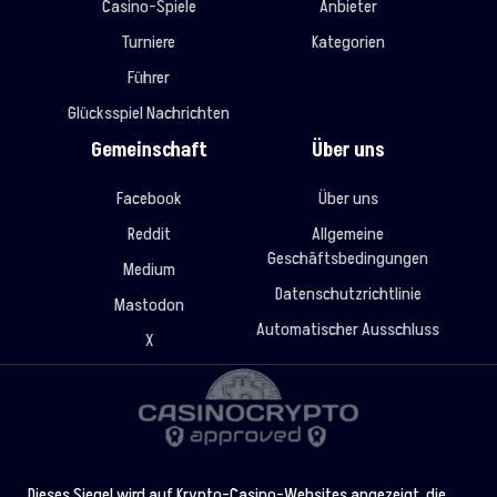
Casino-Spiele
Anbieter
Turniere
Kategorien
Führer
Glücksspiel Nachrichten
Gemeinschaft
Über uns
Facebook
Über uns
Reddit
Allgemeine
Geschäftsbedingungen
Medium
Datenschutzrichtlinie
Mastodon
Automatischer Ausschluss
X
Dieses Siegel wird auf Krypto-Casino-Websites angezeigt, die