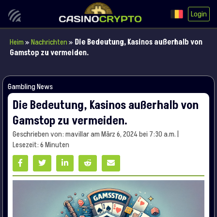
Login
Heim
»
Nachrichten
»
Die Bedeutung, Kasinos außerhalb von
Gamstop zu vermeiden.
Gambling News
Die Bedeutung, Kasinos außerhalb von
Gamstop zu vermeiden.
Geschrieben von: mavillar am März 6, 2024 bei 7:30 a.m. |
Lesezeit: 6 Minuten