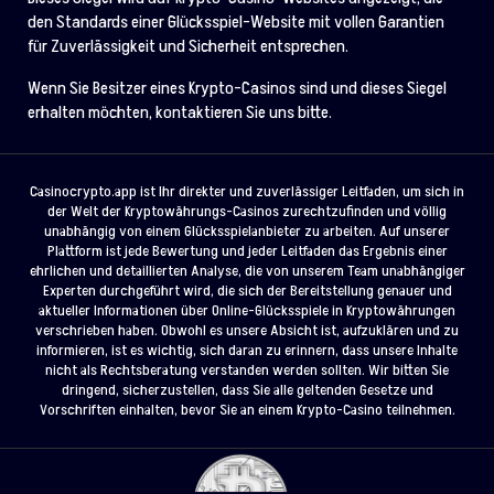
den Standards einer Glücksspiel-Website mit vollen Garantien
für Zuverlässigkeit und Sicherheit entsprechen.
Wenn Sie Besitzer eines Krypto-Casinos sind und dieses Siegel
erhalten möchten, kontaktieren Sie uns bitte.
Casinocrypto.app ist Ihr direkter und zuverlässiger Leitfaden, um sich in
der Welt der Kryptowährungs-Casinos zurechtzufinden und völlig
unabhängig von einem Glücksspielanbieter zu arbeiten. Auf unserer
Plattform ist jede Bewertung und jeder Leitfaden das Ergebnis einer
ehrlichen und detaillierten Analyse, die von unserem Team unabhängiger
Experten durchgeführt wird, die sich der Bereitstellung genauer und
aktueller Informationen über Online-Glücksspiele in Kryptowährungen
verschrieben haben. Obwohl es unsere Absicht ist, aufzuklären und zu
informieren, ist es wichtig, sich daran zu erinnern, dass unsere Inhalte
nicht als Rechtsberatung verstanden werden sollten. Wir bitten Sie
dringend, sicherzustellen, dass Sie alle geltenden Gesetze und
Vorschriften einhalten, bevor Sie an einem Krypto-Casino teilnehmen.