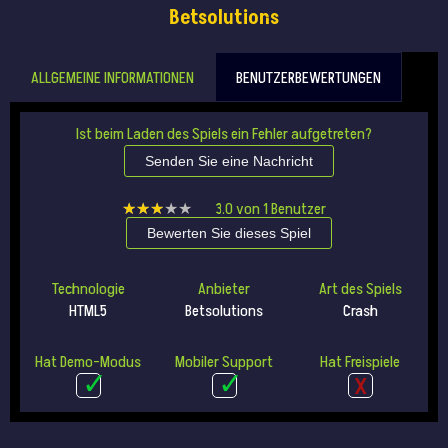
Betsolutions
ALLGEMEINE INFORMATIONEN
BENUTZERBEWERTUNGEN
Ist beim Laden des Spiels ein Fehler aufgetreten?
Senden Sie eine Nachricht
★★★★★
★★★★★
3.0
von
1
Benutzer
Bewerten Sie dieses Spiel
Technologie
Anbieter
Art des Spiels
HTML5
Betsolutions
Crash
Hat Demo-Modus
Mobiler Support
Hat Freispiele