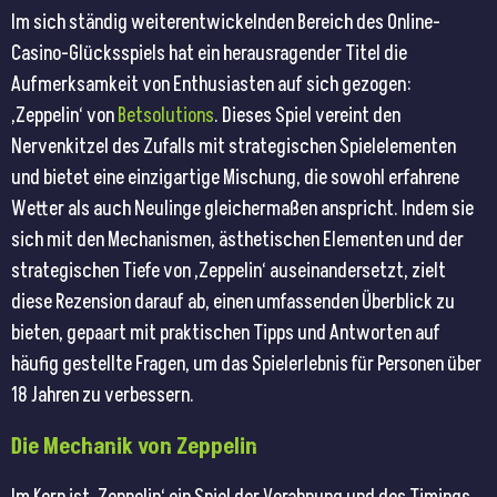
Im sich ständig weiterentwickelnden Bereich des Online-
Casino-Glücksspiels hat ein herausragender Titel die
Aufmerksamkeit von Enthusiasten auf sich gezogen:
‚Zeppelin‘ von
Betsolutions
. Dieses Spiel vereint den
Nervenkitzel des Zufalls mit strategischen Spielelementen
und bietet eine einzigartige Mischung, die sowohl erfahrene
Wetter als auch Neulinge gleichermaßen anspricht. Indem sie
sich mit den Mechanismen, ästhetischen Elementen und der
strategischen Tiefe von ‚Zeppelin‘ auseinandersetzt, zielt
diese Rezension darauf ab, einen umfassenden Überblick zu
bieten, gepaart mit praktischen Tipps und Antworten auf
häufig gestellte Fragen, um das Spielerlebnis für Personen über
18 Jahren zu verbessern.
Die Mechanik von Zeppelin