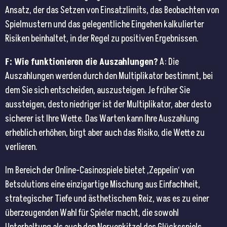
Ansatz, der das Setzen von Einsatzlimits, das Beobachten von
Spielmustern und das gelegentliche Eingehen kalkulierter
Risiken beinhaltet, in der Regel zu positiven Ergebnissen.
F: Wie funktionieren die Auszahlungen?
A: Die
Auszahlungen werden durch den Multiplikator bestimmt, bei
dem Sie sich entscheiden, auszusteigen. Je früher Sie
aussteigen, desto niedriger ist der Multiplikator, aber desto
sicherer ist Ihre Wette. Das Warten kann Ihre Auszahlung
erheblich erhöhen, birgt aber auch das Risiko, die Wette zu
verlieren.
Im Bereich der Online-Casinospiele bietet ‚Zeppelin‘ von
Betsolutions eine einzigartige Mischung aus Einfachheit,
strategischer Tiefe und ästhetischem Reiz, was es zu einer
überzeugenden Wahl für Spieler macht, die sowohl