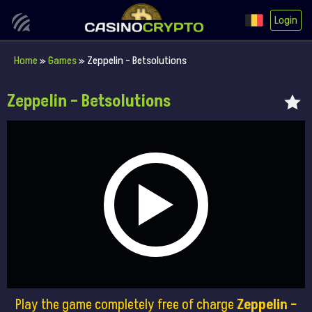
Login
Home
»
Games
»
Zeppelin – Betsolutions
Zeppelin – Betsolutions
Play the game completely free of charge
Zeppelin –