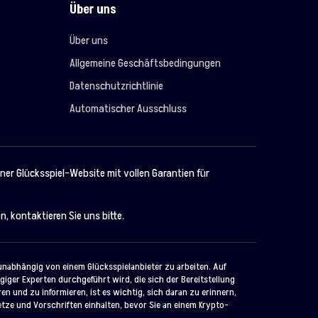
Über uns
Über uns
Allgemeine Geschäftsbedingungen
Datenschutzrichtlinie
Automatischer Ausschluss
ner Glücksspiel-Website mit vollen Garantien für
, kontaktieren Sie uns bitte.
unabhängig von einem Glücksspielanbieter zu arbeiten. Auf
giger Experten durchgeführt wird, die sich der Bereitstellung
n und zu informieren, ist es wichtig, sich daran zu erinnern,
etze und Vorschriften einhalten, bevor Sie an einem Krypto-