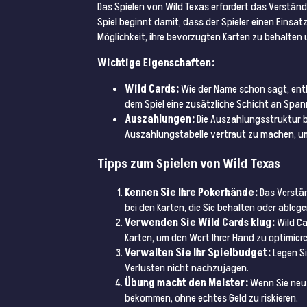
Das Spielen von Wild Texas erfordert das Verstän
Spiel beginnt damit, dass der Spieler einen Einsatz
Möglichkeit, ihre bevorzugten Karten zu behalten 
Wichtige Eigenschaften:
Wild Cards:
Wie der Name schon sagt, enth
dem Spiel eine zusätzliche Schicht an Spa
Auszahlungen:
Die Auszahlungsstruktur be
Auszahlungstabelle vertraut zu machen, um
Tipps zum Spielen von Wild Texas
Kennen Sie Ihre Pokerhände:
Das Verstän
bei den Karten, die Sie behalten oder ablege
Verwenden Sie Wild Cards klug:
Wild Ca
Karten, um den Wert Ihrer Hand zu optimiere
Verwalten Sie Ihr Spielbudget:
Legen Si
Verlusten nicht nachzujagen.
Übung macht den Meister:
Wenn Sie neu 
bekommen, ohne echtes Geld zu riskieren.