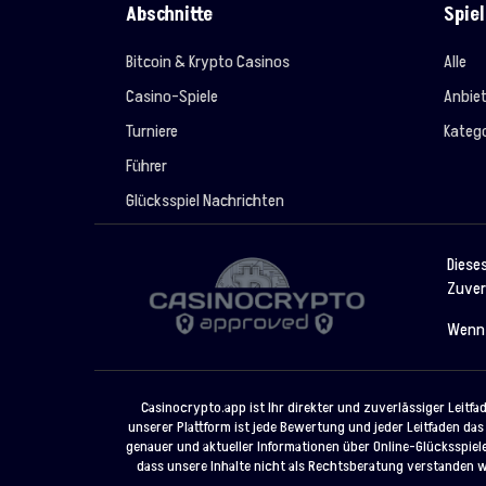
Abschnitte
Spiel
Bitcoin & Krypto Casinos
Alle
Casino-Spiele
Anbiet
Turniere
Kateg
Führer
Glücksspiel Nachrichten
Diese
Zuver
Wenn 
Casinocrypto.app ist Ihr direkter und zuverlässiger Leit
unserer Plattform ist jede Bewertung und jeder Leitfaden das
genauer und aktueller Informationen über Online-Glücksspiele
dass unsere Inhalte nicht als Rechtsberatung verstanden we