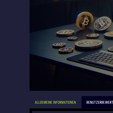
ALLGEMEINE INFORMATIONEN
BENUTZERBEWER