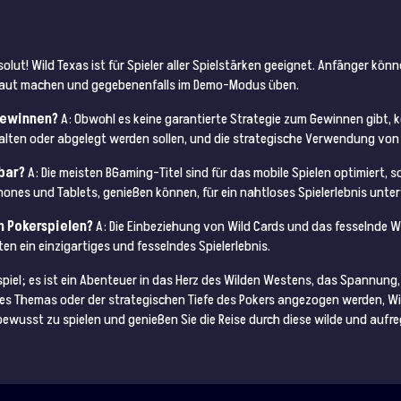
olut! Wild Texas ist für Spieler aller Spielstärken geeignet. Anfänger kön
traut machen und gegebenenfalls im Demo-Modus üben.
 gewinnen?
A: Obwohl es keine garantierte Strategie zum Gewinnen gibt,
alten oder abgelegt werden sollen, und die strategische Verwendung von 
gbar?
A: Die meisten BGaming-Titel sind für das mobile Spielen optimiert, s
hones und Tablets, genießen können, für ein nahtloses Spielerlebnis unte
n Pokerspielen?
A: Die Einbeziehung von Wild Cards und das fesselnde
en ein einzigartiges und fesselndes Spielerlebnis.
spiel; es ist ein Abenteuer in das Herz des Wilden Westens, das Spannun
des Themas oder der strategischen Tiefe des Pokers angezogen werden, Wil
wusst zu spielen und genießen Sie die Reise durch diese wilde und aufr