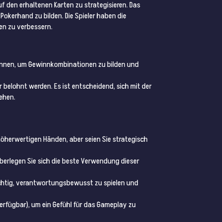
f den erhaltenen Karten zu strategisieren. Das
 Pokerhand zu bilden. Die Spieler haben die
hen zu verbessern.
 können, um Gewinnkombinationen zu bilden und
belohnt werden. Es ist entscheidend, sich mit der
ehen.
öherwertigen Händen, aber seien Sie strategisch
berlegen Sie sich die beste Verwendung dieser
 wichtig, verantwortungsbewusst zu spielen und
verfügbar), um ein Gefühl für das Gameplay zu