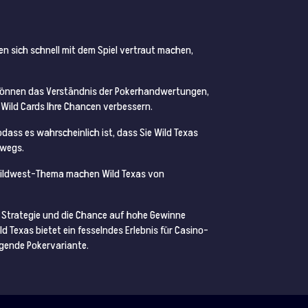
nen sich schnell mit dem Spiel vertraut machen,
 können das Verständnis der Pokerhandwertungen,
Wild Cards Ihre Chancen verbessern.
odass es wahrscheinlich ist, dass Sie Wild Texas
rwegs.
 Wildwest-Thema machen Wild Texas von
g, Strategie und die Chance auf hohe Gewinne
d Texas bietet ein fesselndes Erlebnis für Casino-
egende Pokervariante.