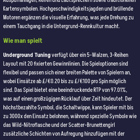
Auspuffanlagen, Reifen und Lautsprechern sowie traditionellen
Kartensymbolen. Hochgeschwindigkeitsjagden und brüllende
Motoren ergänzen die visuelle Erfahrung, was jede Drehung zu
einem Tauchgang in die Untergrund-Rennkultur macht.
Wie man spielt
Underground Tuning
verfügt über ein 5-Walzen, 3-Reihen
Layout mit 20 fixierten Gewinnlinien. Die Spieloptionen sind
flexibel und passen sich einer breiten Palette von Spielern an,
wobei Einsätze ab £/€0.20 bis zu £/€100 pro Spin möglich
sind. Das Spiel bietet eine beeindruckende RTP von 97.01%,
was auf einen großzügigen Rücklauf über Zeit hindeutet. Der
höchstbezahlte Symbol, die Schaltwippe, kann Spieler mit bis
zu 3000x den Einsatz belohnen, während spezielle Symbole wie
das Wild-Nitroflasche und der Scatter-Brunettengirl
zusätzliche Schichten von Aufregung hinzufügen mit der