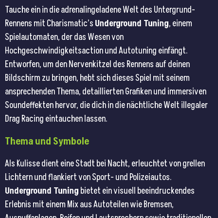
Tauche ein in die adrenalingeladene Welt des Untergrund-
Rennens mit Charismatic’s
Underground Tuning
, einem
Spielautomaten, der das Wesen von
Hochgeschwindigkeitsaction und Autotuning einfängt.
Entworfen, um den Nervenkitzel des Rennens auf deinen
Bildschirm zu bringen, hebt sich dieses Spiel mit seinem
ansprechenden Thema, detaillierten Grafiken und immersiven
Soundeffekten hervor, die dich in die nächtliche Welt illegaler
Drag Racing eintauchen lassen.
Thema und Symbole
Als Kulisse dient eine Stadt bei Nacht, erleuchtet von grellen
Lichtern und flankiert von Sport- und Polizeiautos.
Underground Tuning
bietet ein visuell beeindruckendes
Erlebnis mit einem Mix aus Autoteilen wie Bremsen,