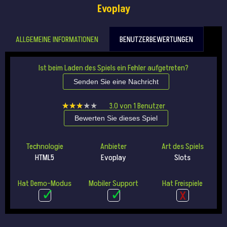
Evoplay
ALLGEMEINE INFORMATIONEN
BENUTZERBEWERTUNGEN
Ist beim Laden des Spiels ein Fehler aufgetreten?
Senden Sie eine Nachricht
★★★★★
★★★★★
3.0
von
1
Benutzer
Bewerten Sie dieses Spiel
Technologie
Anbieter
Art des Spiels
HTML5
Evoplay
Slots
Hat Demo-Modus
Mobiler Support
Hat Freispiele