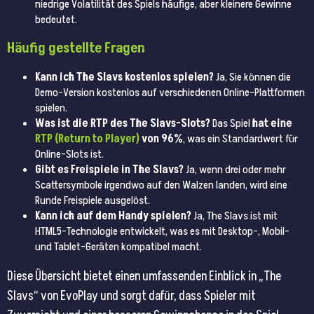
niedrige Volatilität des Spiels häufige, aber kleinere Gewinne
bedeutet.
Häufig gestellte Fragen
Kann ich The Slavs kostenlos spielen?
Ja, Sie können die
Demo-Version kostenlos auf verschiedenen Online-Plattformen
spielen.
Was ist die RTP des The Slavs-Slots?
Das Spiel
hat eine
RTP (Return to Player)
von 96%
, was ein Standardwert für
Online-Slots ist.
Gibt es Freispiele in The Slavs?
Ja, wenn drei oder mehr
Scattersymbole irgendwo auf den Walzen landen, wird eine
Runde Freispiele ausgelöst.
Kann ich auf dem Handy spielen?
Ja, The Slavs ist mit
HTML5-Technologie entwickelt, was es mit Desktop-, Mobil-
und Tablet-Geräten kompatibel macht.
Diese Übersicht bietet einen umfassenden Einblick in „The
Slavs“ von EvoPlay und sorgt dafür, dass Spieler mit