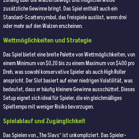
zufällig über die Walzen bewegt und möglicherweise
zusätzliche Gewinne bringt. Das Spiel enthält auch ein
Standard-Scattersymbol, das Freispiele auslöst, wenn drei
oder mehr auf den Walzen erscheinen.
Wettmöglichkeiten und Strategie
Das Spiel bietet eine breite Palette von Wettmöglichkeiten, von
einem Minimum von $0,20 bis zu einem Maximum von $400 pro
Dreh, was sowohl konservative Spieler als auch High Roller
anspricht. Der Slot basiert auf einer niedrigen Volatilität, was
bedeutet, dass er häufig kleinere Gewinne ausschüttet. Dieses
Setup eignet sich ideal für Spieler, die ein gleichmäßiges
Spieltempo mit weniger Risiko bevorzugen.
Spielablauf und Zugänglichkeit
Das Spielen von „The Slavs“ ist unkompliziert. Das Spieler-