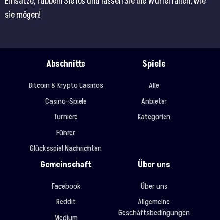
Einsätze, rubbeln Sie los und lassen Sie die Würfel fallen, wie
sie mögen!
Abschnitte
Spiele
Bitcoin & Krypto Casinos
Alle
Casino-Spiele
Anbieter
Turniere
Kategorien
Führer
Glücksspiel Nachrichten
Gemeinschaft
Über uns
Facebook
Über uns
Reddit
Allgemeine
Geschäftsbedingungen
Medium