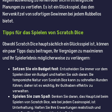
Regeln auswendig zu lernen oder sich in strategische
Planungen zu vertiefen. Es ist ein Glücksspiel, das den
Nervenkitzel von sofortigen Gewinnen bei jedem Rubbellos
bietet.
Tipps für das Spielen von Scratch Dice
Obwohl Scratch Dice hauptsächlich ein Glücksspiel ist, können
ein paar Tipps dazu beitragen, Ihr Vergnügen zu maximieren
und Ihr Spielerlebnis möglicherweise zu verlängern:
Setzen Sie ein Budget fest
: Entscheiden Sie immer vor dem
Spielen über ein Budget und halten Sie sich daran. Die
temporeiche Natur von Scratch Dice kann zu schnellen Runden
führen, daher ist es wichtig, Ihr Guthaben effektiv zu
verwalten.
Spielen Sie zum Spaß
: Denken Sie daran, das Hauptziel beim
Spielen von Scratch Dice, wie bei jedem Casinospiel, ist
Unterhaltung. Halten Sie Ihre Erwartungen realistisch und