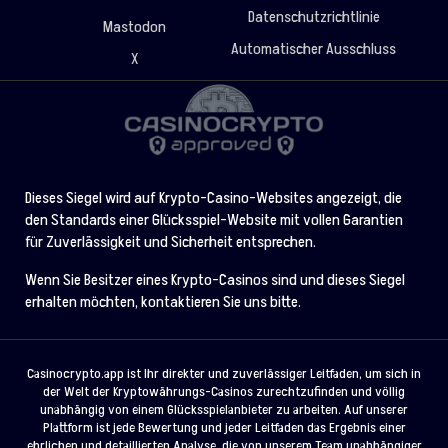
Datenschutzrichtlinie
Mastodon
Automatischer Ausschluss
X
Dieses Siegel wird auf Krypto-Casino-Websites angezeigt, die
den Standards einer Glücksspiel-Website mit vollen Garantien
für Zuverlässigkeit und Sicherheit entsprechen.
Wenn Sie Besitzer eines Krypto-Casinos sind und dieses Siegel
erhalten möchten, kontaktieren Sie uns bitte.
Casinocrypto.app ist Ihr direkter und zuverlässiger Leitfaden, um sich in
der Welt der Kryptowährungs-Casinos zurechtzufinden und völlig
unabhängig von einem Glücksspielanbieter zu arbeiten. Auf unserer
Plattform ist jede Bewertung und jeder Leitfaden das Ergebnis einer
ehrlichen und detaillierten Analyse, die von unserem Team unabhängiger