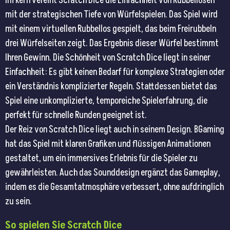
Im Kern vereint Scratch Dice die Einfachheit von Rubbellosen
mit der strategischen Tiefe von Würfelspielen. Das Spiel wird
mit einem virtuellen Rubbellos gespielt, das beim Freirubbeln
drei Würfelseiten zeigt. Das Ergebnis dieser Würfel bestimmt
Ihren Gewinn. Die Schönheit von Scratch Dice liegt in seiner
Einfachheit: Es gibt keinen Bedarf für komplexe Strategien oder
ein Verständnis komplizierter Regeln. Stattdessen bietet das
Spiel eine unkomplizierte, temporeiche Spielerfahrung, die
perfekt für schnelle Runden geeignet ist.
Der Reiz von Scratch Dice liegt auch in seinem Design. BGaming
hat das Spiel mit klaren Grafiken und flüssigen Animationen
gestaltet, um ein immersives Erlebnis für die Spieler zu
gewährleisten. Auch das Sounddesign ergänzt das Gameplay,
indem es die Gesamtatmosphäre verbessert, ohne aufdringlich
zu sein.
So spielen Sie Scratch Dice