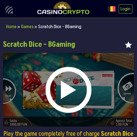
Login
Home
»
Games
»
Scratch Dice – BGaming
Scratch Dice – BGaming
Play the game completely free of charge
Scratch Dice