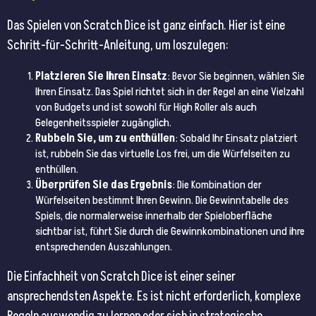
Das Spielen von Scratch Dice ist ganz einfach. Hier ist eine
Schritt-für-Schritt-Anleitung, um loszulegen:
Platzieren Sie Ihren Einsatz
: Bevor Sie beginnen, wählen Sie
Ihren Einsatz. Das Spiel richtet sich in der Regel an eine Vielzahl
von Budgets und ist sowohl für High Roller als auch
Gelegenheitsspieler zugänglich.
Rubbeln Sie, um zu enthüllen
: Sobald Ihr Einsatz platziert
ist, rubbeln Sie das virtuelle Los frei, um die Würfelseiten zu
enthüllen.
Überprüfen Sie das Ergebnis
: Die Kombination der
Würfelseiten bestimmt Ihren Gewinn. Die Gewinntabelle des
Spiels, die normalerweise innerhalb der Spieloberfläche
sichtbar ist, führt Sie durch die Gewinnkombinationen und ihre
entsprechenden Auszahlungen.
Die Einfachheit von Scratch Dice ist einer seiner
ansprechendsten Aspekte. Es ist nicht erforderlich, komplexe