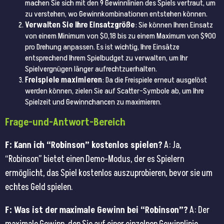
machen Sie sich mit den 9 Gewinnlinien des Spiels vertraut, um
zu verstehen, wo Gewinnkombinationen entstehen können.
Verwalten Sie Ihre Einsatzgröße
: Sie können Ihren Einsatz
von einem Minimum von $0,18 bis zu einem Maximum von $900
pro Drehung anpassen. Es ist wichtig, Ihre Einsätze
entsprechend Ihrem Spielbudget zu verwalten, um Ihr
Spielvergnügen länger aufrechtzuerhalten​.
Freispiele maximieren
: Da die Freispiele erneut ausgelöst
werden können, zielen Sie auf Scatter-Symbole ab, um Ihre
Spielzeit und Gewinnchancen zu maximieren.
Frage-und-Antwort-Bereich
F: Kann ich “Robinson” kostenlos spielen?
A: Ja,
“Robinson” bietet einen Demo-Modus, der es Spielern
ermöglicht, das Spiel kostenlos auszuprobieren, bevor sie um
echtes Geld spielen.
F: Was ist der maximale Gewinn bei “Robinson”?
A: Der