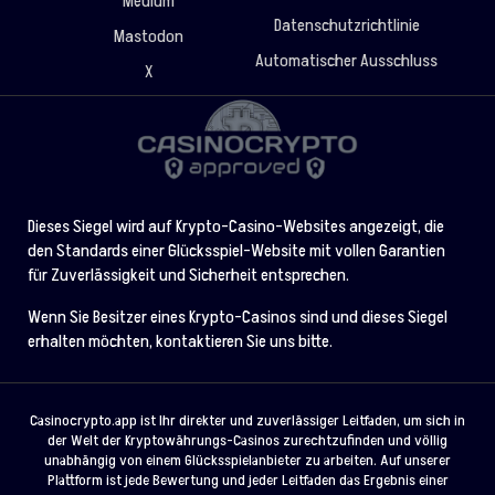
Medium
Datenschutzrichtlinie
Mastodon
Automatischer Ausschluss
X
Dieses Siegel wird auf Krypto-Casino-Websites angezeigt, die
den Standards einer Glücksspiel-Website mit vollen Garantien
für Zuverlässigkeit und Sicherheit entsprechen.
Wenn Sie Besitzer eines Krypto-Casinos sind und dieses Siegel
erhalten möchten, kontaktieren Sie uns bitte.
Casinocrypto.app ist Ihr direkter und zuverlässiger Leitfaden, um sich in
der Welt der Kryptowährungs-Casinos zurechtzufinden und völlig
unabhängig von einem Glücksspielanbieter zu arbeiten. Auf unserer
Plattform ist jede Bewertung und jeder Leitfaden das Ergebnis einer