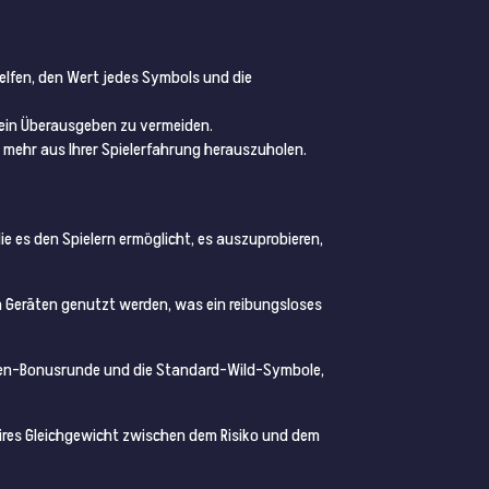
helfen, den Wert jedes Symbols und die
m ein Überausgeben zu vermeiden.
um mehr aus Ihrer Spielerfahrung herauszuholen.
ie es den Spielern ermöglicht, es auszuprobieren,
en Geräten genutzt werden, was ein reibungsloses
hießen-Bonusrunde und die Standard-Wild-Symbole,
faires Gleichgewicht zwischen dem Risiko und dem