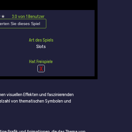
★★
★★
3.0
von
1
Benutzer
rten Sie dieses Spiel
Art des Spiels
Slots
Hat Freispiele
en visuellen Effekten und faszinierenden
 Vielzahl von thematischen Symbolen und
rtige Grafik und Animationen, die das Thema von