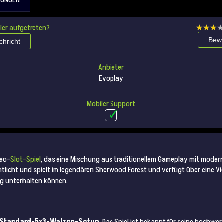
TUNGEN
hler aufgetreten?
★★★
★★★
Bewe
chricht
Anbieter
Evoplay
Mobiler Support
deo-
Slot-Spiel
, das eine Mischung aus traditionellem Gameplay mit modern
fentlicht und spielt im legendären Sherwood Forest und verfügt über eine
ng unterhalten können.
m Standard-5×3-Walzen-Setup
. Das Spiel ist bekannt für seine hochwe