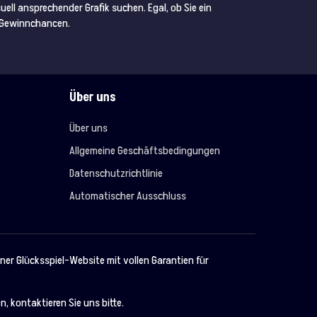
uell ansprechender Grafik suchen. Egal, ob Sie ein
d Gewinnchancen.
Über uns
Über uns
Allgemeine Geschäftsbedingungen
Datenschutzrichtlinie
Automatischer Ausschluss
ner Glücksspiel-Website mit vollen Garantien für
, kontaktieren Sie uns bitte.