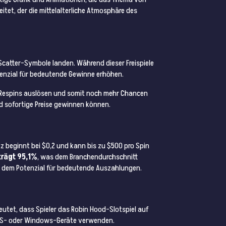
et, der die mittelalterliche Atmosphäre des
 Scatter-Symbole landen. Während dieser Freispiele
otenzial für bedeutende Gewinne erhöhen.
ch Respins auslösen und somit noch mehr Chancen
nd sofortige Preise gewinnen können.
z beginnt bei $0,2 und kann bis zu $500 pro Spin
rägt 95,1%
, was dem Branchendurchschnitt
nd dem Potenzial für bedeutende Auszahlungen.
eutet, dass Spieler das Robin Hood-Slotspiel auf
 iOS- oder Windows-Geräte verwenden.