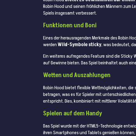
Robin Hood und seinen fröhlichen Männern zum Le
Spiels insgesamt verbessert.
Funktionen und Boni
Eines der herausragenden Merkmale des Robin Hoo
werden
Wild-Symbole sticky
, was bedeutet, da
Ein weiteres aufregendes Feature sind die Sticky
auf Gewinne bieten. Das Spiel beinhaltet auch ein
Wetten und Auszahlungen
Robin Hood bietet flexible Wettmöglichkeiten, die
betragen, was es für Spieler mit unterschiedlich
entspricht. Dies, kombiniert mit mittlerer Volat
Spielen auf dem Handy
Das Spiel wurde mit der HTML5-Technologie entwick
ihren Smartphones und Tablets genießen können, 