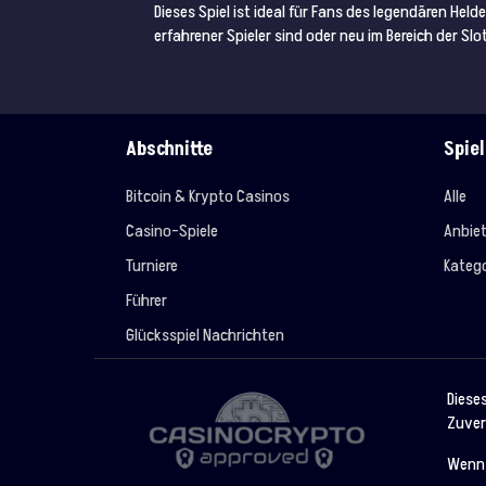
Dieses Spiel ist ideal für Fans des legendären Hel
erfahrener Spieler sind oder neu im Bereich der 
Abschnitte
Spiel
Bitcoin & Krypto Casinos
Alle
Casino-Spiele
Anbiet
Turniere
Kateg
Führer
Glücksspiel Nachrichten
Diese
Zuver
Wenn 