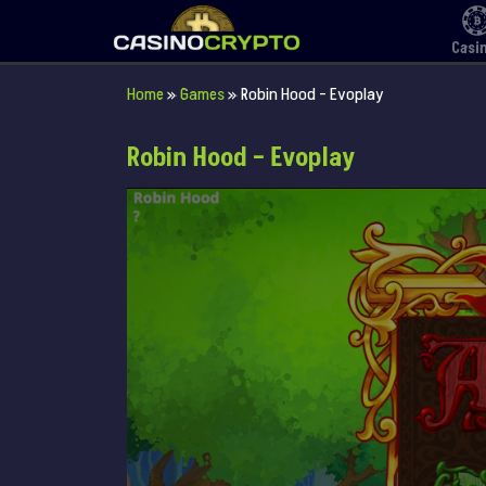
Casi
Home
»
Games
»
Robin Hood – Evoplay
Robin Hood – Evoplay