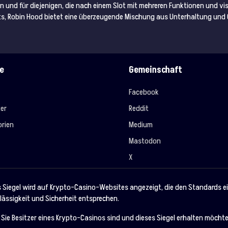
den und für diejenigen, die nach einem Slot mit mehreren Funktionen und vis
Slots, Robin Hood bietet eine überzeugende Mischung aus Unterhaltung un
e
Gemeinschaft
Facebook
er
Reddit
orien
Medium
Mastodon
X
s Siegel wird auf Krypto-Casino-Websites angezeigt, die den Standards ei
lässigkeit und Sicherheit entsprechen.
Sie Besitzer eines Krypto-Casinos sind und dieses Siegel erhalten möchten