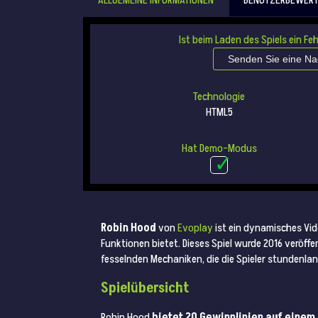
ALLGEMEINE INFORMATIONEN
BENUTZERBEWER
Ist beim Laden des Spiels ein Fe
Senden Sie eine Na
Technologie
HTML5
Hat Demo-Modus
Robin Hood
von
Evoplay
ist ein dynamisches Vi
Funktionen bietet. Dieses Spiel wurde 2016 veröf
fesselnden Mechaniken, die die Spieler stundenla
Spielübersicht
Robin Hood
bietet 20 Gewinnlinien auf eine