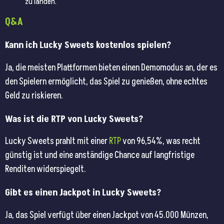
zu landen.
Q&A
Kann ich Lucky Sweets kostenlos spielen?
Ja, die meisten Plattformen bieten einen Demomodus an, der es
den Spielern ermöglicht, das Spiel zu genießen, ohne echtes
Geld zu riskieren.
Was ist die RTP von Lucky Sweets?
Lucky Sweets prahlt mit einer
RTP
von 96,54%, was recht
günstig ist und eine anständige Chance auf langfristige
Renditen widerspiegelt.
Gibt es einen Jackpot in Lucky Sweets?
Ja, das Spiel verfügt über einen Jackpot von 45.000 Münzen,