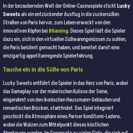
In der bezaubernden Welt der Online-Casinospiele sticht
Lucky
Sweets
als ein entzückender Ausflug in die zuckersüßen
Straßen von Paris hervor, zum Leben erweckt von den
innovativen Köpfen bei
BGaming
. Dieses Spiel lädt die Spieler
dazu ein, sich in den virtuellen Süßwarengenüssen zu suhlen,
die Paris berühmt gemacht haben, und bereitet damit eine
einzigartig appetitanregende Spielerfahrung.
Tauche ein in die Süße von Paris
Lucky Sweets entführt die Spieler in das Herz von Paris, wobei
das Gameplay vor der malerischen Kulisse der Seine,
eingerahmt von den ikonischen Haussmann-Gebäuden und
romantischen Brücken, stattfindet. Das Spiel integriert
geschickt die Atmosphäre eines Pariser Konditorei-Ladens,
wobei die Walzen zum Mittelpunkt dieses köstlichen