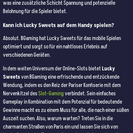
was eine zusätzliche Schicht Spannung und potenzielle
Belohnung für die Spieler bietet.
Kann ich Lucky Sweets auf dem Handy spielen?
Absolut. BGaming hat Lucky Sweets für das mobile Spielen
optimiert und sorgt so für ein nahtloses Erlebnis auf
verschiedenen Geräten.
In dem weiten Universum der Online-Slots bietet
Lucky
Sweets
von BGaming eine erfrischende und entzückende
Wendung, indem es den Reiz der Pariser Konfiserie mit dem
Nervenkitzel des
Slot-Gaming
verbindet. Sein einfaches
Gameplay in Kombination mit dem Potenzial für bedeutende
Gewinne macht es zu einem Muss für alle, die nach einer süßen
Auszeit suchen. Also, warum warten? Treten Sie in die
charmanten Straßen von Paris ein und lassen Sie sich von