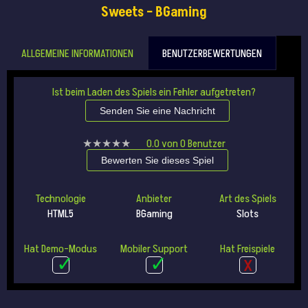
Sweets – BGaming
ALLGEMEINE INFORMATIONEN
BENUTZERBEWERTUNGEN
Ist beim Laden des Spiels ein Fehler aufgetreten?
Senden Sie eine Nachricht
★★★★★
★★★★★
0.0
von
0
Benutzer
Bewerten Sie dieses Spiel
Technologie
Anbieter
Art des Spiels
HTML5
BGaming
Slots
Hat Demo-Modus
Mobiler Support
Hat Freispiele