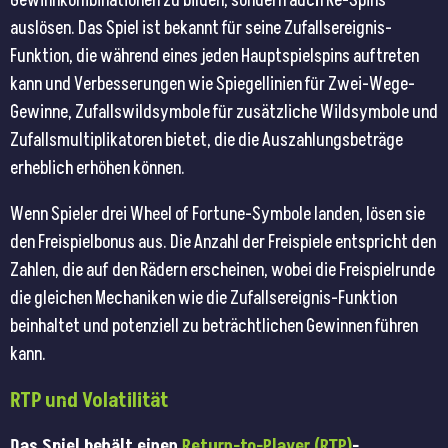
Gewinnkombinationen zu bilden, sondern auch Re-Spins
auslösen. Das Spiel ist bekannt für seine Zufallsereignis-
Funktion, die während eines jeden Hauptspielspins auftreten
kann und Verbesserungen wie Spiegellinien für Zwei-Wege-
Gewinne, Zufallswildsymbole für zusätzliche Wildsymbole und
Zufallsmultiplikatoren bietet, die die Auszahlungsbeträge
erheblich erhöhen können.
Wenn Spieler drei Wheel of Fortune-Symbole landen, lösen sie
den Freispielbonus aus. Die Anzahl der Freispiele entspricht den
Zahlen, die auf den Rädern erscheinen, wobei die Freispielrunde
die gleichen Mechaniken wie die Zufallsereignis-Funktion
beinhaltet und potenziell zu beträchtlichen Gewinnen führen
kann.
RTP und Volatilität
Das Spiel behält einen
Return-to-Player (RTP)
-