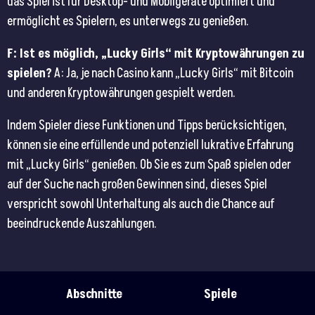
das Spiel ist für Desktop- und Mobilgeräte optimiert und
ermöglicht es Spielern, es unterwegs zu genießen.
F: Ist es möglich, „Lucky Girls“ mit Kryptowährungen zu
spielen?
A: Ja, je nach Casino kann „Lucky Girls“ mit Bitcoin
und anderen Kryptowährungen gespielt werden.
Indem Spieler diese Funktionen und Tipps berücksichtigen,
können sie eine erfüllende und potenziell lukrative Erfahrung
mit „Lucky Girls“ genießen. Ob Sie es zum Spaß spielen oder
auf der Suche nach großen Gewinnen sind, dieses Spiel
verspricht sowohl Unterhaltung als auch die Chance auf
beeindruckende Auszahlungen.
Abschnitte
Spiele