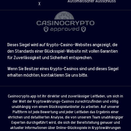
Automatischer Ausschluss
X
Dieses Siegel wird auf Krypto-Casino-Websites angezeigt, die
den Standards einer Glücksspiel-Website mit vollen Garantien
für Zuverlässigkeit und Sicherheit entsprechen.
Wenn Sie Besitzer eines Krypto-Casinos sind und dieses Siegel
erhalten möchten, kontaktieren Sie uns bitte.
Casinocrypto.app ist Ihr direkter und zuverlässiger Leitfaden, um sich in
der Welt der Kryptowährungs-Casinos zurechtzufinden und völlig
unabhängig von einem Glücksspielanbieter zu arbeiten. Auf unserer
Plattform ist jede Bewertung und jeder Leitfaden das Ergebnis einer
ehrlichen und detaillierten Analyse, die von unserem Team unabhängiger
Experten durchgeführt wird, die sich der Bereitstellung genauer und
aktueller Informationen über Online-Glücksspiele in Kryptowährungen