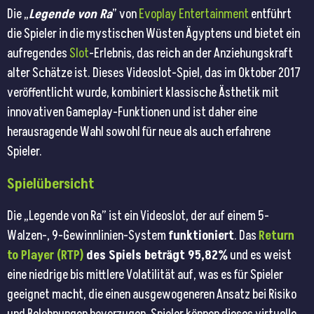
Die „
Legende von Ra
” von
Evoplay Entertainment
entführt
die Spieler in die mystischen Wüsten Ägyptens und bietet ein
aufregendes
Slot
-Erlebnis, das reich an der Anziehungskraft
alter Schätze ist. Dieses Videoslot-Spiel, das im Oktober 2017
veröffentlicht wurde, kombiniert klassische Ästhetik mit
innovativen Gameplay-Funktionen und ist daher eine
herausragende Wahl sowohl für neue als auch erfahrene
Spieler.
Spielübersicht
Die „Legende von Ra” ist ein Videoslot, der auf einem 5-
Walzen-, 9-Gewinnlinien-System
funktioniert
. Das
Return
to Player (RTP)
des Spiels beträgt 95,82%
und es weist
eine niedrige bis mittlere Volatilität auf, was es für Spieler
geeignet macht, die einen ausgewogeneren Ansatz bei Risiko