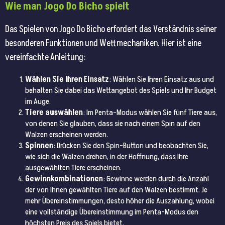
Wie man Jogo Do Bicho spielt
Das Spielen von Jogo Do Bicho erfordert das Verständnis seiner
besonderen Funktionen und Wettmechaniken. Hier ist eine
vereinfachte Anleitung:
Wählen Sie Ihren Einsatz
: Wählen Sie Ihren Einsatz aus und
behalten Sie dabei das Wettangebot des Spiels und Ihr Budget
im Auge.
Tiere auswählen
: Im Penta-Modus wählen Sie fünf Tiere aus,
von denen Sie glauben, dass sie nach einem Spin auf den
Walzen erscheinen werden.
Spinnen
: Drücken Sie den Spin-Button und beobachten Sie,
wie sich die Walzen drehen, in der Hoffnung, dass Ihre
ausgewählten Tiere erscheinen.
Gewinnkombinationen
: Gewinne werden durch die Anzahl
der von Ihnen gewählten Tiere auf den Walzen bestimmt. Je
mehr Übereinstimmungen, desto höher die Auszahlung, wobei
eine vollständige Übereinstimmung im Penta-Modus den
höchsten Preis des Spiels bietet.