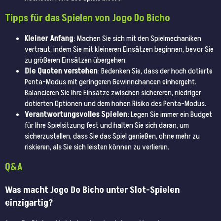
Tipps für das Spielen von Jogo Do Bicho
Kleiner Anfang
: Machen Sie sich mit den Spielmechaniken
vertraut, indem Sie mit kleineren Einsätzen beginnen, bevor Sie
zu größeren Einsätzen übergehen.
Die Quoten verstehen
: Bedenken Sie, dass der hoch dotierte
Penta-Modus mit geringeren Gewinnchancen einhergeht.
Balancieren Sie Ihre Einsätze zwischen sichereren, niedriger
dotierten Optionen und dem hohen Risiko des Penta-Modus.
Verantwortungsvolles Spielen
: Legen Sie immer ein Budget
für Ihre Spielsitzung fest und halten Sie sich daran, um
sicherzustellen, dass Sie das Spiel genießen, ohne mehr zu
riskieren, als Sie sich leisten können zu verlieren.
Q&A
Was macht Jogo Do Bicho unter Slot-Spielen
einzigartig?