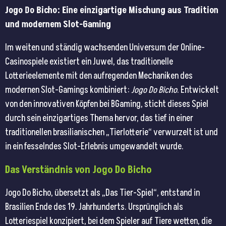
Jogo Do Bicho: Eine einzigartige Mischung aus Tradition
und modernem Slot-Gaming
Im weiten und ständig wachsenden Universum der Online-
Casinospiele existiert ein Juwel, das traditionelle
Lotterieelemente mit den aufregenden Mechaniken des
modernen Slot-Gamings kombiniert:
Jogo Do Bicho
. Entwickelt
von den innovativen Köpfen bei BGaming, sticht dieses Spiel
durch sein einzigartiges Thema hervor, das tief in einer
traditionellen brasilianischen „Tierlotterie“ verwurzelt ist und
in ein fesselndes Slot-Erlebnis umgewandelt wurde.
Das Verständnis von Jogo Do Bicho
Jogo Do Bicho, übersetzt als „Das Tier-Spiel“, entstand in
Brasilien Ende des 19. Jahrhunderts. Ursprünglich als
Lotteriespiel konzipiert, bei dem Spieler auf Tiere wetten, die