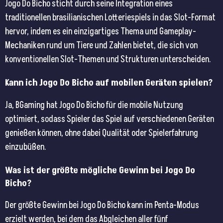
Jogo Do Bicho sticht durch seine Integration eines
traditionellen brasilianischen Lotteriespiels in das Slot-Format
hervor, indem es ein einzigartiges Thema und Gameplay-
Mechaniken rund um Tiere und Zahlen bietet, die sich von
konventionellen Slot-Themen und Strukturen unterscheiden.
Kann ich Jogo Do Bicho auf mobilen Geräten spielen?
Ja, BGaming hat Jogo Do Bicho für die mobile Nutzung
optimiert, sodass Spieler das Spiel auf verschiedenen Geräten
genießen können, ohne dabei Qualität oder Spielerfahrung
einzubüßen.
Was ist der größte mögliche Gewinn bei Jogo Do
Bicho?
Der größte Gewinn bei Jogo Do Bicho kann im Penta-Modus
erzielt werden, bei dem das Abgleichen aller fünf