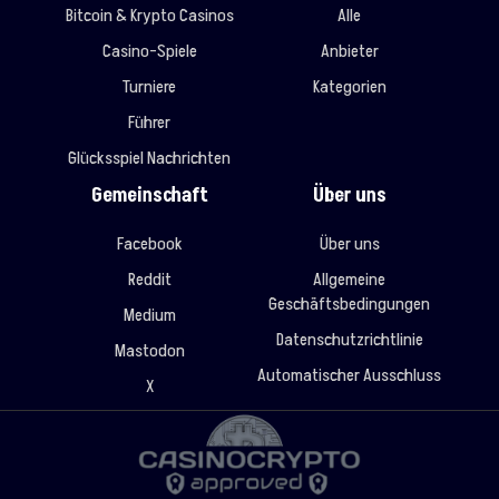
Bitcoin & Krypto Casinos
Alle
Casino-Spiele
Anbieter
Turniere
Kategorien
Führer
Glücksspiel Nachrichten
Gemeinschaft
Über uns
Facebook
Über uns
Reddit
Allgemeine
Geschäftsbedingungen
Medium
Datenschutzrichtlinie
Mastodon
Automatischer Ausschluss
X