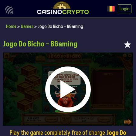
Login
Home
»
Games
»
Jogo Do Bicho – BGaming
Jogo Do Bicho – BGaming
Play the game completely free of charge
Jogo Do