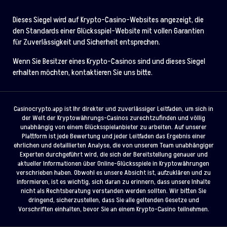
Dieses Siegel wird auf Krypto-Casino-Websites angezeigt, die
den Standards einer Glücksspiel-Website mit vollen Garantien
für Zuverlässigkeit und Sicherheit entsprechen.
Wenn Sie Besitzer eines Krypto-Casinos sind und dieses Siegel
erhalten möchten, kontaktieren Sie uns bitte.
Casinocrypto.app ist Ihr direkter und zuverlässiger Leitfaden, um sich in
der Welt der Kryptowährungs-Casinos zurechtzufinden und völlig
unabhängig von einem Glücksspielanbieter zu arbeiten. Auf unserer
Plattform ist jede Bewertung und jeder Leitfaden das Ergebnis einer
ehrlichen und detaillierten Analyse, die von unserem Team unabhängiger
Experten durchgeführt wird, die sich der Bereitstellung genauer und
aktueller Informationen über Online-Glücksspiele in Kryptowährungen
verschrieben haben. Obwohl es unsere Absicht ist, aufzuklären und zu
informieren, ist es wichtig, sich daran zu erinnern, dass unsere Inhalte
nicht als Rechtsberatung verstanden werden sollten. Wir bitten Sie
dringend, sicherzustellen, dass Sie alle geltenden Gesetze und
Vorschriften einhalten, bevor Sie an einem Krypto-Casino teilnehmen.