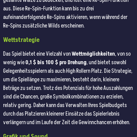
gesamte Walze zu bedecken, und löst eine Re-Spin-Funktion
aus. Diese Re-Spin-Funktion kann bis zu drei
aufeinanderfolgende Re-Spins aktivieren, wenn während der
Re-Spins zusätzliche Wilds erscheinen​​​​​​​​.
Wettstrategie
Das Spiel bietet eine Vielzahl von
Wettmöglichkeiten
, von so
wenig wie
0,1 $ bis 100 $ pro Drehung
, und bietet sowohl
Gelegenheitsspielern als auch High Rollern Platz. Die Strategie,
um die Spiellänge zu maximieren, besteht darin, kleinere
Beträge zu setzen. Trotz des Potenzials für hohe Auszahlungen
sind die Chancen, große Symbolkombinationen zu erzielen,
relativ gering. Daher kann das Verwalten Ihres Spielbudgets
durch das Platzieren kleinerer Einsätze das Spielerlebnis
verlängern und im Laufe der Zeit die Gewinnchancen erhöhen​​.
Grafik und Sound