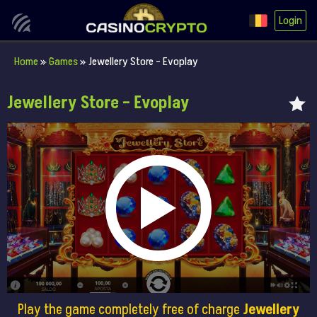
Login
Home
»
Games
»
Jewellery Store – Evoplay
Jewellery Store – Evoplay
Play the game completely free of charge
Jewellery