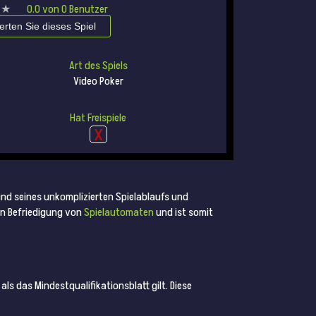
★★
★★
0.0
von
0
Benutzer
rten Sie dieses Spiel
Art des Spiels
Video Poker
Hat Freispiele
und seines unkomplizierten Spielablaufs und
gen Befriedigung von
Spielautomaten
und ist somit
als das Mindestqualifikationsblatt gilt. Diese