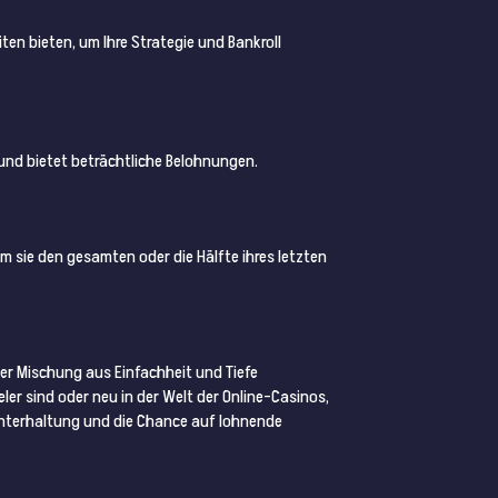
ten bieten, um Ihre Strategie und Bankroll
 und bietet beträchtliche Belohnungen.
dem sie den gesamten oder die Hälfte ihres letzten
 der Mischung aus Einfachheit und Tiefe
er sind oder neu in der Welt der Online-Casinos,
e Unterhaltung und die Chance auf lohnende