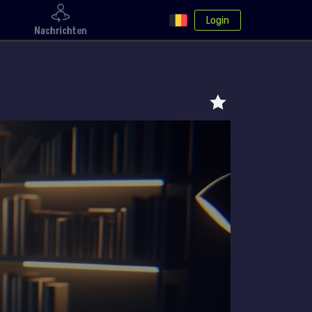
Login
Nachrichten