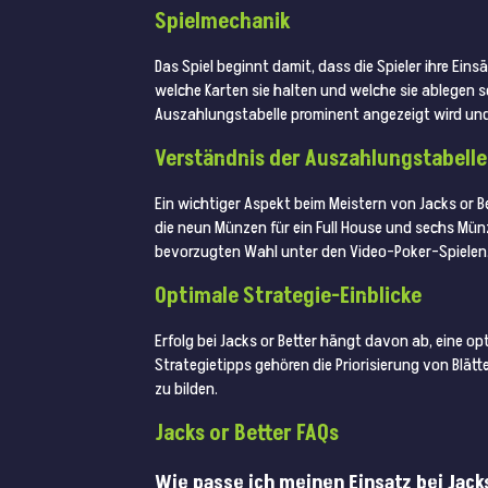
Spielmechanik
Das Spiel beginnt damit, dass die Spieler ihre Ein
welche Karten sie halten und welche sie ablegen s
Auszahlungstabelle prominent angezeigt wird und 
Verständnis der Auszahlungstabelle
Ein wichtiger Aspekt beim Meistern von Jacks or Bet
die neun Münzen für ein Full House und sechs Münze
bevorzugten Wahl unter den Video-Poker-Spielen
Optimale Strategie-Einblicke
Erfolg bei Jacks or Better hängt davon ab, eine o
Strategietipps gehören die Priorisierung von Blä
zu bilden.
Jacks or Better FAQs
Wie passe ich meinen Einsatz bei Jack