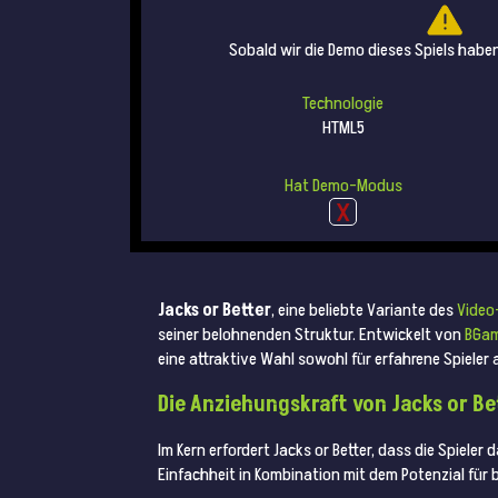
Sobald wir die Demo dieses Spiels haben,
Technologie
HTML5
Hat Demo-Modus
Jacks or Better
, eine beliebte Variante des
Video
seiner belohnenden Struktur. Entwickelt von
BGa
eine attraktive Wahl sowohl für erfahrene Spieler a
Die Anziehungskraft von Jacks or Be
Im Kern erfordert Jacks or Better, dass die Spiele
Einfachheit in Kombination mit dem Potenzial für 