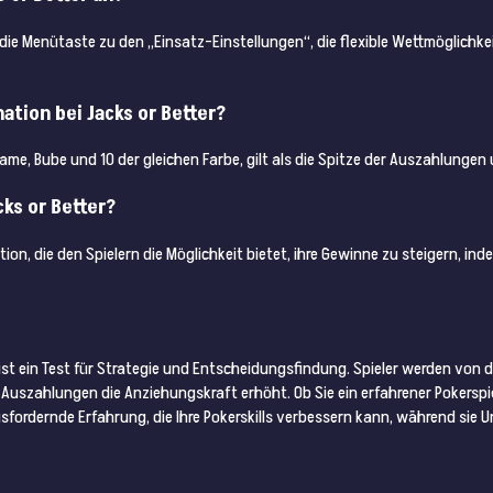
die Menütaste zu den „Einsatz-Einstellungen“, die flexible Wettmöglichkei
tion bei Jacks or Better?
Dame, Bube und 10 der gleichen Farbe, gilt als die Spitze der Auszahlungen
cks or Better?
ion, die den Spielern die Möglichkeit bietet, ihre Gewinne zu steigern, in
es ist ein Test für Strategie und Entscheidungsfindung. Spieler werden von
uszahlungen die Anziehungskraft erhöht. Ob Sie ein erfahrener Pokerspiel
ausfordernde Erfahrung, die Ihre Pokerskills verbessern kann, während si