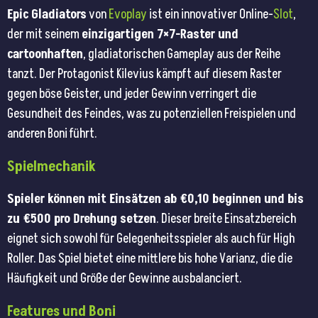
Epic Gladiators
von
Evoplay
ist ein innovativer Online-
Slot
,
der mit seinem
einzigartigen 7×7-Raster und
cartoonhaften
, gladiatorischen Gameplay aus der Reihe
tanzt. Der Protagonist Kilevius kämpft auf diesem Raster
gegen böse Geister, und jeder Gewinn verringert die
Gesundheit des Feindes, was zu potenziellen Freispielen und
anderen Boni führt.
Spielmechanik
Spieler können mit Einsätzen ab €0,10 beginnen und bis
zu €500 pro Drehung setzen
. Dieser breite Einsatzbereich
eignet sich sowohl für Gelegenheitsspieler als auch für High
Roller. Das Spiel bietet eine mittlere bis hohe Varianz, die die
Häufigkeit und Größe der Gewinne ausbalanciert.
Features und Boni