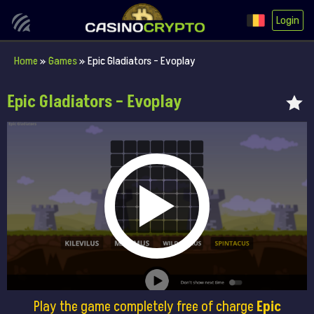
Login
Home
»
Games
»
Epic Gladiators – Evoplay
Epic Gladiators – Evoplay
Play the game completely free of charge
Epic