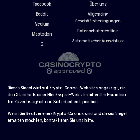
Facebook
Über uns
Reddit
Allgemeine
Geschäftsbedingungen
Medium
Datenschutzrichtlinie
Mastodon
Automatischer Ausschluss
X
Dieses Siegel wird auf Krypto-Casino-Websites angezeigt, die
den Standards einer Glücksspiel-Website mit vollen Garantien
für Zuverlässigkeit und Sicherheit entsprechen.
Wenn Sie Besitzer eines Krypto-Casinos sind und dieses Siegel
erhalten möchten, kontaktieren Sie uns bitte.