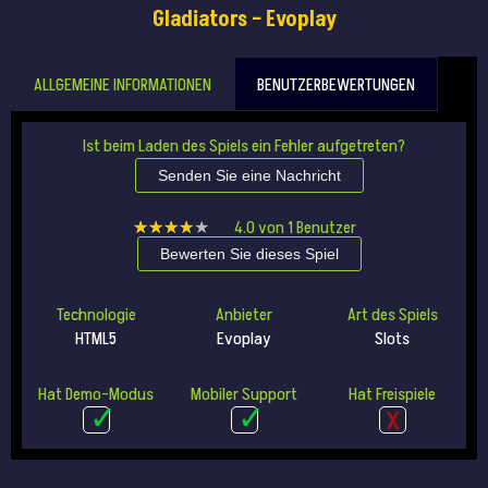
Gladiators – Evoplay
ALLGEMEINE INFORMATIONEN
BENUTZERBEWERTUNGEN
Ist beim Laden des Spiels ein Fehler aufgetreten?
Senden Sie eine Nachricht
★★★★★
★★★★★
4.0
von
1
Benutzer
Bewerten Sie dieses Spiel
Technologie
Anbieter
Art des Spiels
HTML5
Evoplay
Slots
Hat Demo-Modus
Mobiler Support
Hat Freispiele