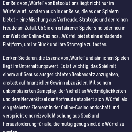
Der Reiz von ‚Würfel‘ von Betsolutions liegt nicht nur im
Würfelwurf, sondern auch in der Reise, die es den Spielern
bietet – eine Mischung aus Vorfreude, Strategie und der reinen
Freude am Zufall. Ob Sie ein erfahrener Spieler sind oder neu in
der Welt der Online-Casinos, ‚Würfel‘ bietet eine einladende
Plattform, um Ihr Glück und Ihre Strategie zu testen.
Denken Sie daran, die Essenz von ‚Würfel‘ und ähnlichen Spielen
liegt im Unterhaltungswert. Es ist wichtig, das Spiel mit
einem auf Genuss ausgerichteten Denkansatz anzugehen,
anstatt auf finanziellen Gewinn abzuzielen. Mit seinem
unkomplizierten Gameplay, der Vielfalt an Wettmöglichkeiten
und dem Nervenkitzel der Vorfreude etabliert sich ‚Würfel‘ als
ein gefeiertes Element in der Online-Casinolandschaft und
verspricht eine reizvolle Mischung aus Spaß und
Herausforderung für alle, die mutig genug sind, die Würfel zu