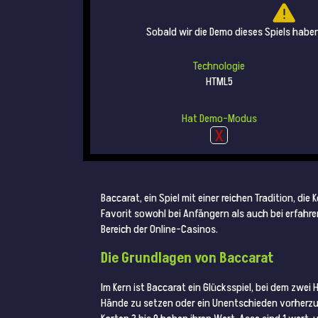
Sobald wir die Demo dieses Spiels haben,
Technologie
HTML5
Hat Demo-Modus
Baccarat, ein Spiel mit einer reichen Tradition, d
Favorit sowohl bei Anfängern als auch bei erfahr
Bereich der Online-Casinos.
Die Grundlagen von Baccarat
Im Kern ist Baccarat ein Glücksspiel, bei dem zwei 
Hände zu setzen oder ein Unentschieden vorherzusa