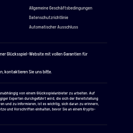
Allgemeine Geschäftsbedingungen
Datenschutzrichtlinie
Automatischer Ausschluss
ner Glücksspiel-Website mit vollen Garantien für
, kontaktieren Sie uns bitte.
unabhängig von einem Glücksspielanbieter zu arbeiten. Auf
giger Experten durchgeführt wird, die sich der Bereitstellung
n und zu informieren, ist es wichtig, sich daran zu erinnern,
etze und Vorschriften einhalten, bevor Sie an einem Krypto-