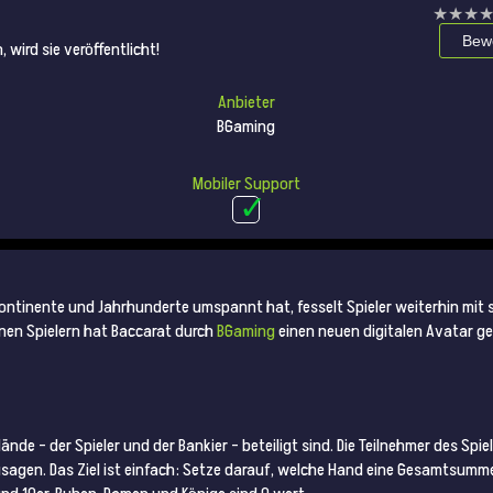
★★★
★★★
Bewe
 wird sie veröffentlicht!
Anbieter
BGaming
Mobiler Support
ie Kontinente und Jahrhunderte umspannt hat, fesselt Spieler weiterhin mit 
enen Spielern hat Baccarat durch
BGaming
einen neuen digitalen Avatar ge
Hände – der Spieler und der Bankier – beteiligt sind. Die Teilnehmer des Spi
gen. Das Ziel ist einfach: Setze darauf, welche Hand eine Gesamtsumme e