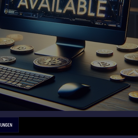
TUNGEN