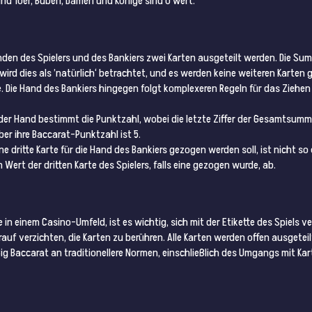
 und 10er, Buben, Damen und Könige sind 0 wert.
nden des Spielers und des Bankiers zwei Karten ausgeteilt werden. Die S
wird dies als ’natürlich‘ betrachtet, und es werden keine weiteren Karten 
e. Die Hand des Bankiers hingegen folgt komplexeren Regeln für das Ziehen 
eder Hand bestimmt die Punktzahl, wobei die letzte Ziffer der Gesamtsumme
ber ihre Baccarat-Punktzahl ist 5.
ne dritte Karte für die Hand des Bankiers gezogen werden soll, ist nicht so
rt der dritten Karte des Spielers, falls eine gezogen wurde, ab.
in einem Casino-Umfeld, ist es wichtig, sich mit der Etikette des Spiels v
arauf verzichten, die Karten zu berühren. Alle Karten werden offen ausget
ig Baccarat an traditionellere Normen, einschließlich des Umgangs mit Kar