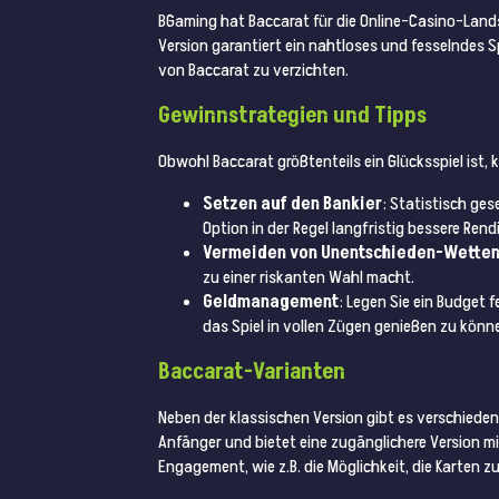
BGaming hat Baccarat für die Online-Casino-Lands
Version garantiert ein nahtloses und fesselndes Sp
von Baccarat zu verzichten.
Gewinnstrategien und Tipps
Obwohl Baccarat größtenteils ein Glücksspiel ist,
Setzen auf den Bankier
: Statistisch ge
Option in der Regel langfristig bessere Rend
Vermeiden von Unentschieden-Wette
zu einer riskanten Wahl macht.
Geldmanagement
: Legen Sie ein Budget 
das Spiel in vollen Zügen genießen zu könne
Baccarat-Varianten
Neben der klassischen Version gibt es verschiedene
Anfänger und bietet eine zugänglichere Version mit
Engagement, wie z.B. die Möglichkeit, die Karten z