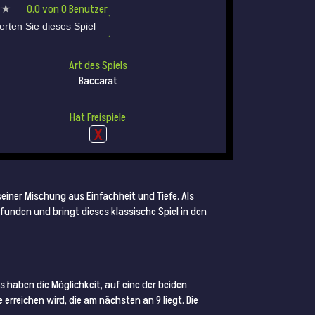
★★
★★
0.0
von
0
Benutzer
rten Sie dieses Spiel
Art des Spiels
Baccarat
Hat Freispiele
seiner Mischung aus Einfachheit und Tiefe. Als
funden und bringt dieses klassische Spiel in den
els haben die Möglichkeit, auf eine der beiden
rreichen wird, die am nächsten an 9 liegt. Die