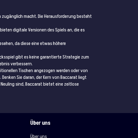
n zugänglich macht. Die Herausforderung besteht
bieten digitale Versionen des Spiels an, die es
gesehen, da diese eine etwas höhere
ksspiel gibt es keine garantierte Strategie zum
ebnis verbessern.
ditionellen Tischen angezogen werden oder von
 Denken Sie daran, der Kern von Baccarat liegt
 Neuling sind, Baccarat bietet eine zeitlose
Über uns
Über uns