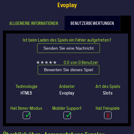
Evoplay
ALLGEMEINE INFORMATIONEN
BENUTZERBEWERTUNGEN
Ist beim Laden des Spiels ein Fehler aufgetreten?
Senden Sie eine Nachricht
★★★★★
★★★★★
0.0
von
0
Benutzer
Bewerten Sie dieses Spiel
Technologie
Anbieter
Art des Spiels
HTML5
Evoplay
Slots
Hat Demo-Modus
Mobiler Support
Hat Freispiele