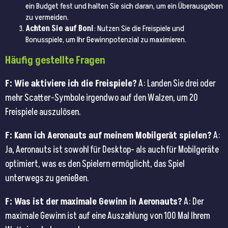
ein Budget fest und halten Sie sich daran, um ein Überausgeben
zu vermeiden.
Achten Sie auf Boni
: Nutzen Sie die Freispiele und
Bonusspiele, um Ihr Gewinnpotenzial zu maximieren.
Häufig gestellte Fragen
F: Wie aktiviere ich die Freispiele?
A: Landen Sie drei oder
mehr Scatter-Symbole irgendwo auf den Walzen, um 20
Freispiele auszulösen.
F: Kann ich Aeronauts auf meinem Mobilgerät spielen?
A:
Ja, Aeronauts ist sowohl für Desktop- als auch für Mobilgeräte
optimiert, was es den Spielern ermöglicht, das Spiel
unterwegs zu genießen.
F: Was ist der maximale Gewinn in Aeronauts?
A: Der
maximale Gewinn ist auf eine Auszahlung von 100 Mal Ihrem