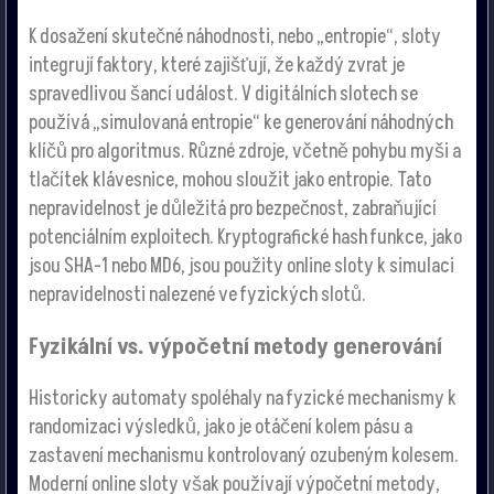
K dosažení skutečné náhodnosti, nebo „entropie“, sloty
integrují faktory, které zajišťují, že každý zvrat je
spravedlivou šancí událost. V digitálních slotech se
používá „simulovaná entropie“ ke generování náhodných
klíčů pro algoritmus. Různé zdroje, včetně pohybu myši a
tlačítek klávesnice, mohou sloužit jako entropie. Tato
nepravidelnost je důležitá pro bezpečnost, zabraňující
potenciálním exploitech. Kryptografické hash funkce, jako
jsou SHA-1 nebo MD6, jsou použity online sloty k simulaci
nepravidelnosti nalezené ve fyzických slotů.
Fyzikální vs. výpočetní metody generování
Historicky automaty spoléhaly na fyzické mechanismy k
randomizaci výsledků, jako je otáčení kolem pásu a
zastavení mechanismu kontrolovaný ozubeným kolesem.
Moderní online sloty však používají výpočetní metody,