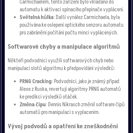
Carmichaelem, tento zařízení bylo vkládáno do
automatu k aktivaci spínacího přepínače vyplácení.
Světelná hůlka
: Další vynález Carmichaela, byla
používána ke oslepení optického senzoru automatu
pro zabránění počítání počtu mincí vyplácených.
Softwarové chyby a manipulace algoritmů
Někteří podvodníci využili softwarových chyb nebo
manipulaci slotů algoritmu k předpovídání výsledků:
PRNG Cracking
: Podvodníci, jako je známý případ
Alexe z Ruska, revertují algoritmy PRNG automatů
ke predikci výsledků otáček.
Změna čipu
: Dennis Nikrasch změnil software čipů
automatů pro manipulaci s vyplacením.
Vývoj podvodů a opatření ke zneškodnění