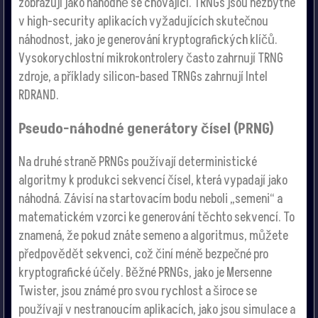
zobrazují jako náhodně se chovající. TRNGs jsou nezbytné
v high-security aplikacích vyžadujících skutečnou
náhodnost, jako je generování kryptografických klíčů.
Vysokorychlostní mikrokontrolery často zahrnují TRNG
zdroje, a příklady silicon-based TRNGs zahrnují Intel
RDRAND.
Pseudo-náhodné generátory čísel (PRNG)
Na druhé straně PRNGs používají deterministické
algoritmy k produkci sekvencí čísel, která vypadají jako
náhodná. Závisí na startovacím bodu neboli „semeni“ a
matematickém vzorci ke generování těchto sekvencí. To
znamená, že pokud znáte semeno a algoritmus, můžete
předpovědět sekvenci, což činí méně bezpečné pro
kryptografické účely. Běžné PRNGs, jako je Mersenne
Twister, jsou známé pro svou rychlost a široce se
používají v nestranoucím aplikacích, jako jsou simulace a