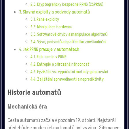
Kryptograficky bezpečné PRNG (CSPRNG)
Slavné exploity a podvody automatů
Rané exploity
Manipulace hardwaru
Softwarové chyby a manipulace algoritmů
Vývoj podvodů a opatření ke zneškodnění
Jak PRNG pracuje v automatech
Role semín v PRNG
Entropie a přirozená náhodnost
Fyzikální vs. výpočetní metody generování
Zajištění spravedlnosti a neprediktivity
Historie automatů
Mechanická éra
Cesta automatů začala v pozdním 19. století. Nejstarší
předchůdce moderních automatů byl vyvinut Sittmanem