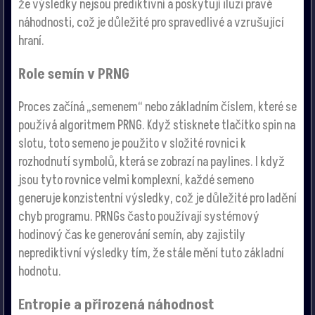
že výsledky nejsou prediktivní a poskytují iluzi pravé
náhodnosti, což je důležité pro spravedlivé a vzrušující
hraní.
Role semín v PRNG
Proces začíná „semenem“ nebo základním číslem, které se
používá algoritmem PRNG. Když stisknete tlačítko spin na
slotu, toto semeno je použito v složité rovnici k
rozhodnutí symbolů, která se zobrazí na paylines. I když
jsou tyto rovnice velmi komplexní, každé semeno
generuje konzistentní výsledky, což je důležité pro ladění
chyb programu. PRNGs často používají systémový
hodinový čas ke generování semín, aby zajistily
neprediktivní výsledky tím, že stále mění tuto základní
hodnotu.
Entropie a přirozená náhodnost