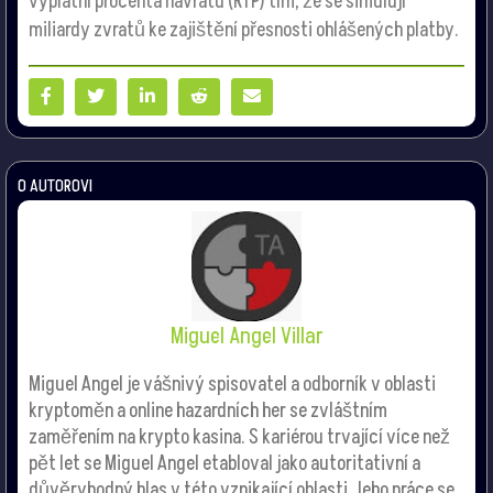
výplatní procenta návratu (RTP) tím, že se simulují
miliardy zvratů ke zajištění přesnosti ohlášených platby.
O AUTOROVI
Miguel Angel Villar
Miguel Angel je vášnivý spisovatel a odborník v oblasti
kryptoměn a online hazardních her se zvláštním
zaměřením na krypto kasina. S kariérou trvající více než
pět let se Miguel Angel etabloval jako autoritativní a
důvěryhodný hlas v této vznikající oblasti. Jeho práce se