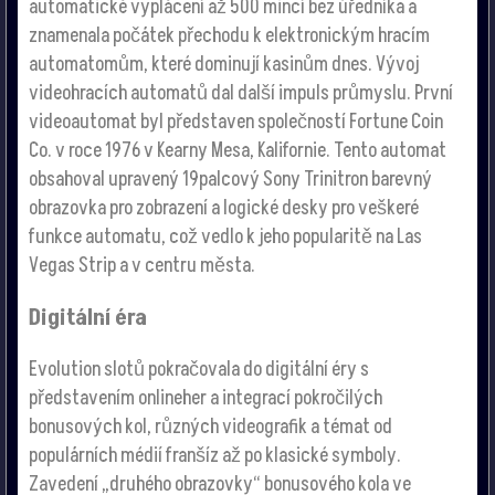
automatické vyplácení až 500 mincí bez úředníka a
znamenala počátek přechodu k elektronickým hracím
automatomům, které dominují kasinům dnes. Vývoj
videohracích automatů dal další impuls průmyslu. První
videoautomat byl představen společností Fortune Coin
Co. v roce 1976 v Kearny Mesa, Kalifornie. Tento automat
obsahoval upravený 19palcový Sony Trinitron barevný
obrazovka pro zobrazení a logické desky pro veškeré
funkce automatu, což vedlo k jeho popularitě na Las
Vegas Strip a v centru města.
Digitální éra
Evolution slotů pokračovala do digitální éry s
představením onlineher a integrací pokročilých
bonusových kol, různých videografik a témat od
populárních médií franšíz až po klasické symboly.
Zavedení „druhého obrazovky“ bonusového kola ve