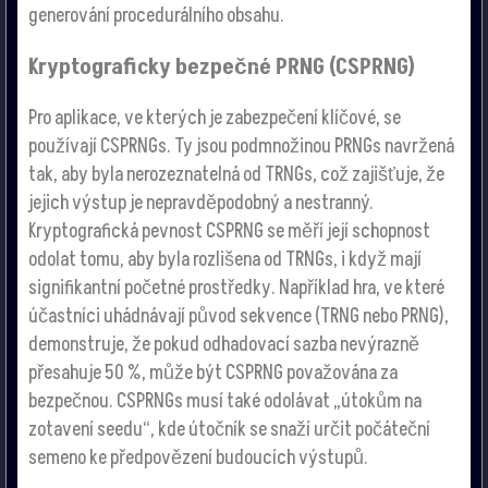
generování procedurálního obsahu.
Kryptograficky bezpečné PRNG (CSPRNG)
Pro aplikace, ve kterých je zabezpečení klíčové, se
používají CSPRNGs. Ty jsou podmnožinou PRNGs navržená
tak, aby byla nerozeznatelná od TRNGs, což zajišťuje, že
jejich výstup je nepravděpodobný a nestranný.
Kryptografická pevnost CSPRNG se měří její schopnost
odolat tomu, aby byla rozlišena od TRNGs, i když mají
signifikantní početné prostředky. Například hra, ve které
účastníci uhádnávají původ sekvence (TRNG nebo PRNG),
demonstruje, že pokud odhadovací sazba nevýrazně
přesahuje 50 %, může být CSPRNG považována za
bezpečnou. CSPRNGs musí také odolávat „útokům na
zotavení seedu“, kde útočník se snaží určit počáteční
semeno ke předpovězení budoucích výstupů.