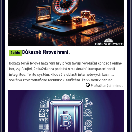
Důkazně férové hraní.
Guide
Dokazatelně férové hazardní hry představují revoluční koncept online
her, zajišťující, že každá hra probíhá s maximální transparentností a
integritou. Tento systém, klíčový v oblasti internetových kasin,
využívá kryptografické techniky k zajištění, že výsledky her jsou
férové a nezaujaté. Definice Dokazatelně Férového Hazardu
9 přečtených minut
Dokazatelně férový hazard je technika používaná především online
kasinovými platformami k ověření spravedlnosti […]