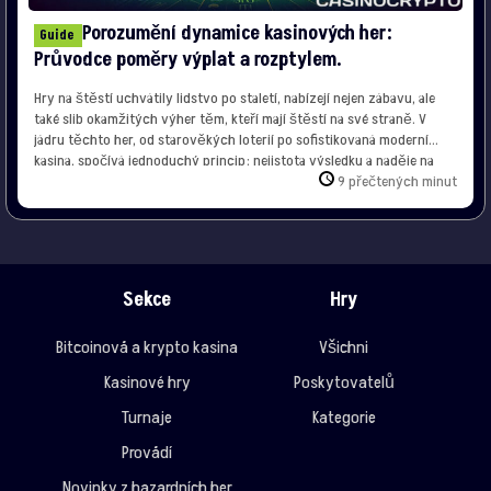
Porozumění dynamice kasinových her:
Guide
Průvodce poměry výplat a rozptylem.
Hry na štěstí uchvátily lidstvo po staletí, nabízejí nejen zábavu, ale
také slib okamžitých výher těm, kteří mají štěstí na své straně. V
jádru těchto her, od starověkých loterií po sofistikovaná moderní
kasina, spočívá jednoduchý princip: nejistota výsledku a naděje na
překonání šancí. Přitažlivost kasin Kasina zejména dokonale
9 přečtených minut
zdokonalila herní zážitek, vytvářejí prostředí, kde je […]
Sekce
Hry
Bitcoinová a krypto kasina
Všichni
Kasinové hry
Poskytovatelů
Turnaje
Kategorie
Provádí
Novinky z hazardních her