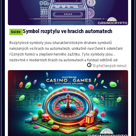
Symbol rozptylu ve hracích automatech
Guide
Rozptylové symboly jsou charakteristickým druhem symbolů
nalezených ve hrách na automatech, unikátně navržené k odemčení
různých funkcí a zlepšení herního zážitku. Tyto symboly jsou
nezbytné v moderních hrách na automatech a fungují odlišně od
standardních symbolů, které obvykle musí být zarovnány na výherní
13 přečtených minut
linii k udělení výher. Funkčnost rozptylových symbolů Rozptylové
symboly jsou oslavovány pro […]