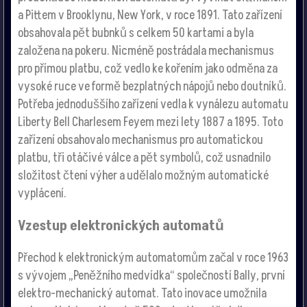
a Pittem v Brooklynu, New York, v roce 1891. Tato zařízení
obsahovala pět bubnků s celkem 50 kartami a byla
založena na pokeru. Nicméně postrádala mechanismus
pro přímou platbu, což vedlo ke kořením jako odměna za
vysoké ruce ve formě bezplatných nápojů nebo doutníků.
Potřeba jednoduššího zařízení vedla k vynálezu automatu
Liberty Bell Charlesem Feyem mezi lety 1887 a 1895. Toto
zařízení obsahovalo mechanismus pro automatickou
platbu, tři otáčivé válce a pět symbolů, což usnadnilo
složitost čtení výher a udělalo možným automatické
vyplácení.
Vzestup elektronických automatů
Přechod k elektronickým automatomům začal v roce 1963
s vývojem „Peněžního medvídka“ společností Bally, první
elektro-mechanický automat. Tato inovace umožnila