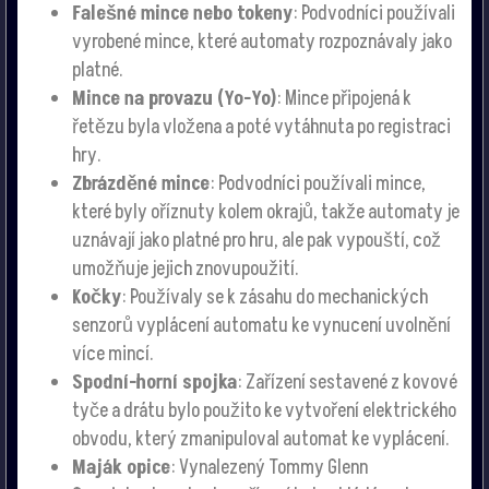
Falešné mince nebo tokeny
: Podvodníci používali
vyrobené mince, které automaty rozpoznávaly jako
platné.
Mince na provazu (Yo-Yo)
: Mince připojená k
řetězu byla vložena a poté vytáhnuta po registraci
hry.
Zbrázděné mince
: Podvodníci používali mince,
které byly oříznuty kolem okrajů, takže automaty je
uznávají jako platné pro hru, ale pak vypouští, což
umožňuje jejich znovupoužití.
Kočky
: Používaly se k zásahu do mechanických
senzorů vyplácení automatu ke vynucení uvolnění
více mincí.
Spodní-horní spojka
: Zařízení sestavené z kovové
tyče a drátu bylo použito ke vytvoření elektrického
obvodu, který zmanipuloval automat ke vyplácení.
Maják opice
: Vynalezený Tommy Glenn