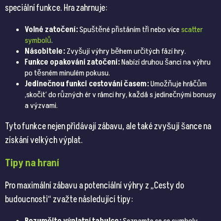
speciální funkce. Hra zahrnuje:
Volné zatočení:
Spuštěné přistáním tří nebo více
scatter
symbolů
.
Násobitele:
Zvyšují výhry během určitých fází hry.
Funkce opakování zatočení:
Nabízí druhou šanci na výhru
po těsném minulém pokusu.
Jedinečnou funkci cestování časem:
Umožňuje hráčům
‚skočit‘ do různých ér v rámci hry, každá s jedinečnými bonusy
a výzvami.
Tyto funkce nejen přidávají zábavu, ale také zvyšují šance na
získání velkých výplat.
Tipy na hraní
Pro maximální zábavu a potenciální výhry z „Cesty do
budoucnosti“ zvažte následující tipy: