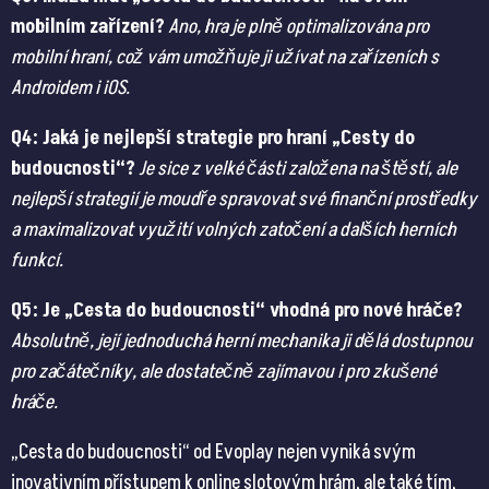
mobilním zařízení?
Ano, hra je plně optimalizována pro
mobilní hraní, což vám umožňuje ji užívat na zařízeních s
Androidem i iOS.
Q4: Jaká je nejlepší strategie pro hraní „Cesty do
budoucnosti“?
Je sice z velké části založena na štěstí, ale
nejlepší strategií je moudře spravovat své finanční prostředky
a maximalizovat využití volných zatočení a dalších herních
funkcí.
Q5: Je „Cesta do budoucnosti“ vhodná pro nové hráče?
Absolutně, její jednoduchá herní mechanika ji dělá dostupnou
pro začátečníky, ale dostatečně zajímavou i pro zkušené
hráče.
„Cesta do budoucnosti“ od Evoplay nejen vyniká svým
inovativním přístupem k online slotovým hrám, ale také tím,