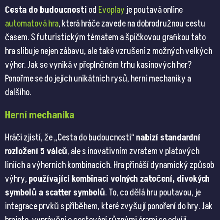
Cesta do budoucnosti
od
Evoplay
je poutavá online
automatová hra
, která hráče zavede na dobrodružnou cestu
časem. S futuristickým tématem a špičkovou grafikou tato
hra slibuje nejen zábavu, ale také vzrušení z možných velkých
výher. Jak se vyniká v přeplněném trhu kasinových her?
Ponořme se do jejích unikátních rysů, herní mechaniky a
dalšího.
Herní mechanika
Hráči zjistí, že „Cesta do budoucnosti“
nabízí standardní
rozložení 5 válců
, ale s inovativním zvratem v platových
liniích a výherních kombinacích. Hra přináší dynamický způsob
výhry,
používající kombinaci volných zatočení, divokých
symbolů a scatter symbolů
. To, co dělá hru poutavou, je
integrace prvků s příběhem, které zvyšují ponoření do hry. Jak