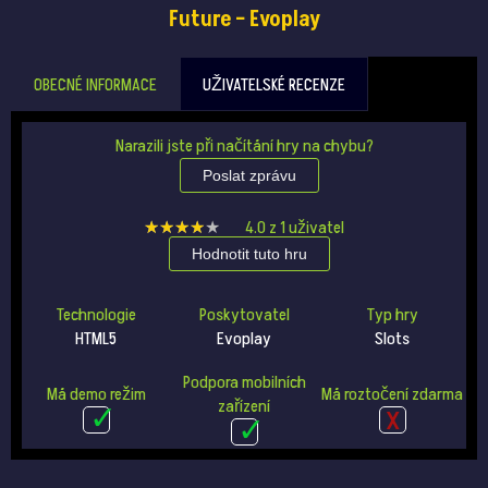
Future – Evoplay
OBECNÉ INFORMACE
UŽIVATELSKÉ RECENZE
Narazili jste při načítání hry na chybu?
Poslat zprávu
★★★★★
★★★★★
4.0
z
1
uživatel
Hodnotit tuto hru
Technologie
Poskytovatel
Typ hry
HTML5
Evoplay
Slots
Podpora mobilních
Má demo režim
Má roztočení zdarma
zařízení