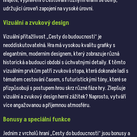
hrajete, vyprávění o cestování různými érami se odvíjí,
udržující úroveň zapojení na vysoké úrovni.
Vizuální a zvukový design
Vizuální přitažlivost „Cesty do budoucnosti“ je
neoddiskutovatelná. Hra má vysokou kvalitu grafiky s
elegantním, moderním designem, který zobrazuje různá
historická a budoucí období s úchvatnými detaily. K těmto
vizuálním prvkům patří zvuková stopa, která dokonale ladí s
tématem cestování časem, s futuristickými tóny, které se
přizpůsobují s postupem hrou skrz různé fáze hry. Zlepšuje
vizuální a zvukový design herní zážitek? Naprosto, vytváří
více angažovanou a příjemnou atmosféru.
Bonusy a speciální funkce
Jedním z vrcholů hraní „Cesty do budoucnosti“ jsou bonusy a