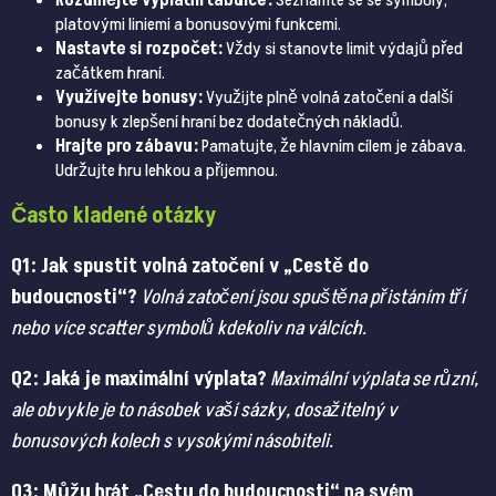
Rozumějte výplatní tabulce:
Seznamte se se symboly,
platovými liniemi a bonusovými funkcemi.
Nastavte si rozpočet:
Vždy si stanovte limit výdajů před
začátkem hraní.
Využívejte bonusy:
Využijte plně volná zatočení a další
bonusy k zlepšení hraní bez dodatečných nákladů.
Hrajte pro zábavu:
Pamatujte, že hlavním cílem je zábava.
Udržujte hru lehkou a příjemnou.
Často kladené otázky
Q1: Jak spustit volná zatočení v „Cestě do
budoucnosti“?
Volná zatočení jsou spuštěna přistáním tří
nebo více scatter symbolů kdekoliv na válcích.
Q2: Jaká je maximální výplata?
Maximální výplata se různí,
ale obvykle je to násobek vaší sázky, dosažitelný v
bonusových kolech s vysokými násobiteli.
Q3: Můžu hrát „Cestu do budoucnosti“ na svém