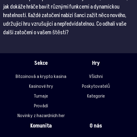
jak dokáže hráče bavit různými funkcemi a dynamickou
hratelností. Každé zatočení nabízí šanci zažít něco nového,
udržující hru vzrušující a nepředvídatelnou. Co odhalí vaše
další zatočení o vašem štěstí?
Sekce
Hry
Bitcoinová a krypto kasina
Všichni
Kasinové hry
Poskytovatelů
Turnaje
Kategorie
Provádí
Novinky z hazardních her
Komunita
O nás