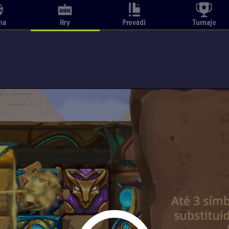
na
Hry
Provádí
Turnaje