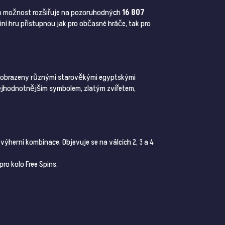
ato možnost rozšiřuje na pozoruhodných
16 807
činí hru přístupnou jak pro občasné hráče, tak pro
vyobrazeny různými starověkými egyptskými
Nejhodnotnějším symbolem, zlatým zvířetem,
rní kombinace. Objevuje se na válcích 2, 3 a 4​​
o kolo Free Spins​​.