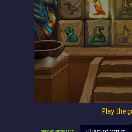
Play the 