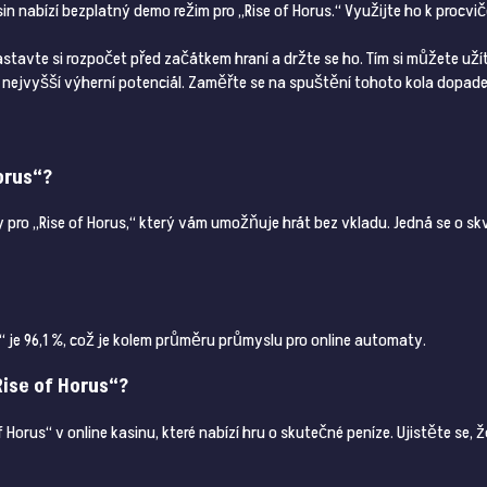
in nabízí bezplatný demo režim pro „Rise of Horus.“ Využijte ho k procvi
astavte si rozpočet před začátkem hraní a držte se ho. Tím si můžete užít
zí nejvyšší výherní potenciál. Zaměřte se na spuštění tohoto kola dopade
Horus“?
ry pro „Rise of Horus,“ který vám umožňuje hrát bez vkladu. Jedná se o s
s“ je 96,1 %, což je kolem průměru průmyslu pro online automaty​​​​.
Rise of Horus“?
f Horus“ v online kasinu, které nabízí hru o skutečné peníze. Ujistěte se, 