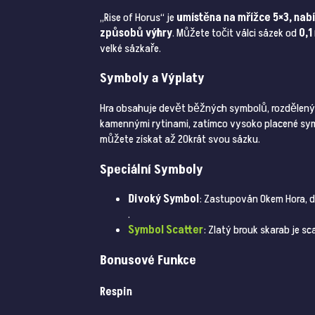
„Rise of Horus“ je
umístěna na mřížce 5×3, nabí
způsobů výhry
. Můžete točit válci sázek od
0,1
velké sázkaře​​​​.
Symboly a Výplaty
Hra obsahuje devět běžných symbolů, rozdělenýc
kamennými rytinami, zatímco vysoko placené sym
můžete získat až 20krát svou sázku​​.
Speciální Symboly
Divoký Symbol
: Zastupován Okem Hora, d
.
Symbol Scatter
: Zlatý brouk skarab je sc
Bonusové Funkce
Respin