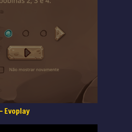
 – Evoplay