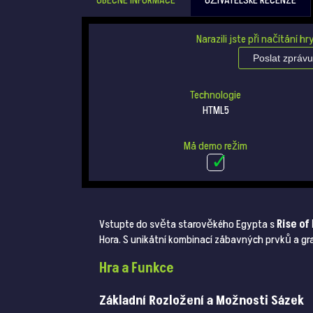
OBECNÉ INFORMACE
UŽIVATELSKÉ RECENZE
Narazili jste při načítání h
Poslat zprávu
Technologie
HTML5
Má demo režim
Vstupte do světa starověkého Egypta s
Rise of
Hora. S unikátní kombinací zábavných prvků a grafi
Hra a Funkce
Základní Rozložení a Možnosti Sázek