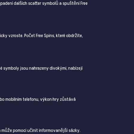
dopadení dalších scatter symbolů a spuštění Free
icky vzroste. Počet Free Spins, které obdržíte,
né symboly jsou nahrazeny divokými, nabízejí
nebo mobilním telefonu, výkon hry zůstává
ám může pomoci učinit informovanější sázky.