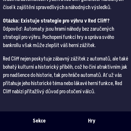
čísel k zajištění spravedlivých a náhodných výsledků.
Otázka: Existuje strategie pro výhru v Red Cliff?
Odpověď: Automaty jsou hrami náhody bez zaručených
strategií pro výhru. Pochopení funkcí hry a správa svého
bankrollu však může zlepšit váš herní zážitek.
Red Cliff nejen poskytuje zábavný zážitek z automatů, ale také
bohatý kulturní a historický příběh, což ho činí atraktivním jak
pro nadšence do historie, tak pro hráče automatů. Ať už vás
přitahuje jeho historické téma nebo lákavé herní funkce, Red
Cliff nabízí přitažlivý důvod pro otočení válců.
Sekce
Hry