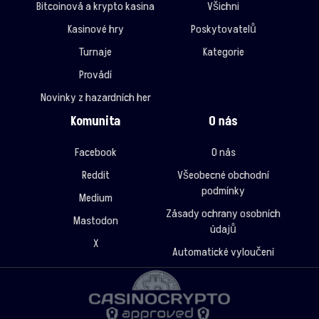
Bitcoinová a krypto kasina
Všichni
Kasinové hry
Poskytovatelů
Turnaje
Kategorie
Provádí
Novinky z hazardních her
Komunita
O nás
Facebook
O nás
Reddit
Všeobecné obchodní
podmínky
Medium
Zásady ochrany osobních
Mastodon
údajů
X
Automatické vyloučení