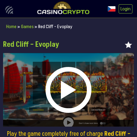
Login
Home
»
Games
»
Red Cliff – Evoplay
Red Cliff – Evoplay
Play the game completely free of charge
Red Cliff –