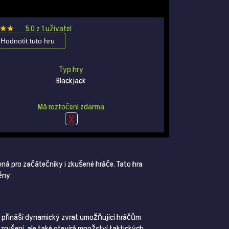
★★
★★
5.0
z
1
uživatel
Hodnotit tuto hru
Typ hry
Blackjack
Má roztočení zdarma
ená pro začátečníky i zkušené hráče. Tato hra
ěny.
éně přináší dynamický zvrat umožňující hráčům
rušení, ale také otevírá množství taktických