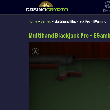
Kasi
Home
»
Games
»
Multihand Blackjack Pro – BGaming
Multihand Blackjack Pro – BGam