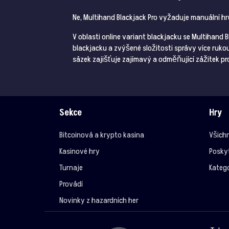
Ne, Multihand Blackjack Pro vyžaduje manuální hr
V oblasti online variant blackjacku se Multihand B
blackjacku a zvýšené složitosti správy více ruk
sázek zajišťuje zajímavý a odměňující zážitek p
Sekce
Hry
Bitcoinová a krypto kasina
Všichn
Kasinové hry
Posky
Turnaje
Katego
Provádí
Novinky z hazardních her