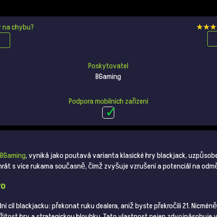
ry na chybu?
★★★
★★★
Poskytovatel
BGaming
Podpora mobilních zařízení
BGaming
, vyniká jako poutavá varianta klasické hry blackjack, uzpůsob
hrát s více rukama současně, čímž zvyšuje vzrušení a potenciál na odm
ro
í cíl blackjacku: překonat ruku dealera, aniž byste překročili 21. Nicm
itost hry a strategickou hloubku. Tato vlastnost nejen zdvojnásobuje vz