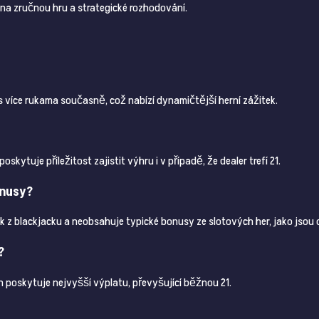
na zručnou hru a strategické rozhodování.
s více rukama současně, což nabízí dynamičtější herní zážitek.
skytuje příležitost zajistit výhru i v případě, že dealer trefí 21.
onusy?
ek z blackjacku a neobsahuje typické bonusy ze slotových her, jako jso
?
poskytuje nejvyšší výplatu, převyšující běžnou 21.