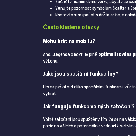
Začněte hraním demo verze, abyste se sezná
Věnujte pozornost symbolům Scatter a Bon
Nastavte si rozpočet a držte se ho, s ohled
Často kladené otázky
Mohu hrát na mobilu?
Ano, „Legenda o Rovi” je plně
optimalizována pr
výkonu.
Jaké jsou speciální funkce hry?
Hra se pyšní několika speciálními funkcemi, včet
vyhrát.
Jak funguje funkce volných zatočení?
Volné zatočení jsou spuštěny tím, že se na válcí
pozic na válcích a potenciálně vedoucí k větším