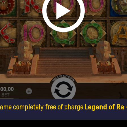
game completely free of charge
Legend of Ra 