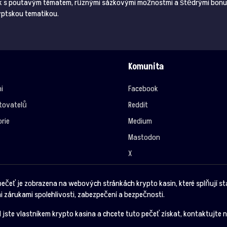
tek s poutavým tématem, různými sázkovými možnostmi a štědrými bonu
yptskou tematikou.
Komunita
i
Facebook
tovatelů
Reddit
rie
Medium
Mastodon
X
pečeť je zobrazena na webových stránkách krypto kasin, které splňují s
i zárukami spolehlivosti, zabezpečení a bezpečnosti.
 jste vlastníkem krypto kasina a chcete tuto pečeť získat, kontaktujte n