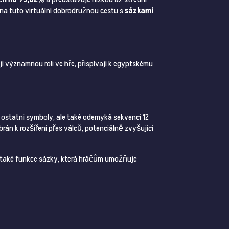
 na tuto virtuální dobrodružnou cestu s
sázkami
jí významnou roli ve hře, přispívají k egyptskému
 ostatní symboly, ale také odemyká sekvenci 12
rán k rozšíření přes válců, potenciálně zvyšující
uje také funkce sázky, která hráčům umožňuje