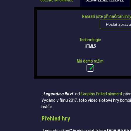
OBECNÉ INFORMACE
UŽIVATELSKÉ RECENZE
Narazili jste při načítání h
Poslat zprávu
Technologie
HTML5
Má demo režim
„
Legenda o Rovi
” od
Evoplay Entertainment
přen
Vydáno v říjnu 2017, toto video slotové hry kombi
hráče.
Přehled hry
„Legenda o Rovi” je video slot, který
funguje na s