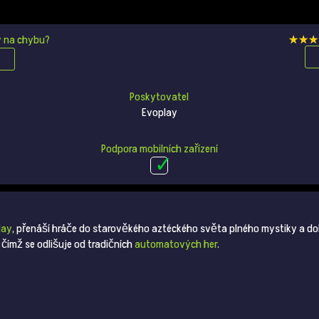
ry na chybu?
★★★
★★★
Poskytovatel
Evoplay
Podpora mobilních zařízení
lay
, přenáší hráče do starověkého aztéckého světa plného mystiky a do
, čímž se odlišuje od tradičních
automatových her
.