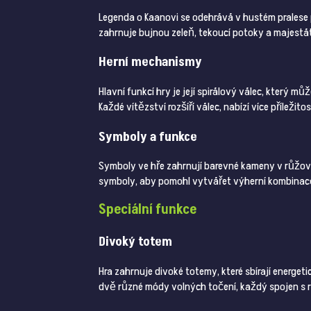
Legenda o Kaanovi se odehrává v hustém pralese
zahrnuje bujnou zeleň, tekoucí potoky a majestát
Herní mechanismy
Hlavní funkcí hry je její spirálový válec, který 
Každé vítězství rozšíří válec, nabízí více příležit
Symboly a funkce
Symboly ve hře zahrnují barevné kameny v růžové
symboly, aby pomohl vytvářet výherní kombinace
Speciální funkce
Divoký totem
Hra zahrnuje divoké totemy, které sbírají energet
dvě různé módy volných točení, každý spojen s r