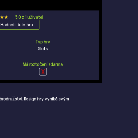
★★
★★
5.0
z
1
uživatel
Hodnotit tuto hru
Typ hry
Slots
Má roztočení zdarma
brodružství. Design hry vyniká svým