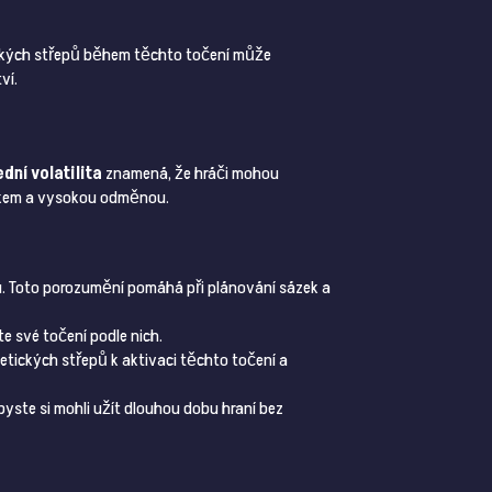
ických střepů během těchto točení může
ví.
ední volatilita
znamená, že hráči mohou
zikem a vysokou odměnou.
ou. Toto porozumění pomáhá při plánování sázek a
e své točení podle nich.
getických střepů k aktivaci těchto točení a
byste si mohli užít dlouhou dobu hraní bez