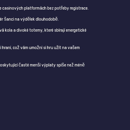
e casinových platformách bez potřeby registrace.
fér šanci na výdělek dlouhodobě.
á kola a divoké totemy, které sbírají energetické
í hraní, což vám umožní si hru užít na vašem
, poskytující časté menší výplaty spíše než méně