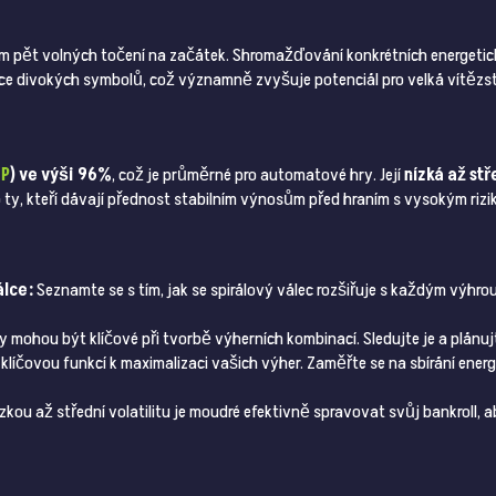
ům pět volných točení na začátek. Shromažďování konkrétních energet
íce divokých symbolů, což významně zvyšuje potenciál pro velká vítězst
TP
) ve výši 96%
, což je průměrné pro automatové hry. Její
nízká až stř
 ty, kteří dávají přednost stabilním výnosům před hraním s vysokým ri
lce:
Seznamte se s tím, jak se spirálový válec rozšiřuje s každým výhr
 mohou být klíčové při tvorbě výherních kombinací. Sledujte je a plánujt
klíčovou funkcí k maximalizaci vašich výher. Zaměřte se na sbírání ener
kou až střední volatilitu je moudré efektivně spravovat svůj bankroll, a