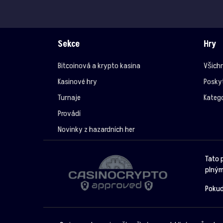
Sekce
Hry
Bitcoinová a krypto kasina
Všichn
Kasinové hry
Posky
Turnaje
Katego
Provádí
Novinky z hazardních her
Tato 
plným
Pokud