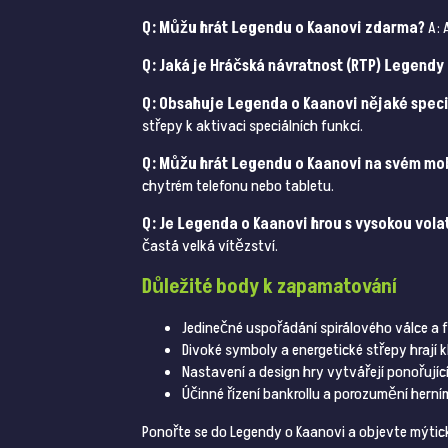
Q: Můžu hrát Legendu o Kaanovi zdarma?
A: 
Q: Jaká je Hráčská návratnost (RTP) Legendy
Q: Obsahuje Legenda o Kaanovi nějaké speci
střepy k aktivaci speciálních funkcí.
Q: Můžu hrát Legendu o Kaanovi na svém mob
chytrém telefonu nebo tabletu.
Q: Je Legenda o Kaanovi hrou s vysokou volat
častá velká vítězství.
Důležité body k zapamatování
Jedinečné uspořádání spirálového válce a fu
Divoké symboly a energetické střepy hrají 
Nastavení a design hry vytvářejí ponořujíc
Účinné řízení bankrollu a porozumění hern
Ponořte se do Legendy o Kaanovi a objevte mýtick