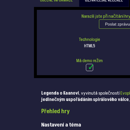
OBECNÉ INFORMACE
UŽIVATELSKÉ RECENZE
Narazili jste při načítání h
Poslat zprávu
Technologie
HTML5
Má demo režim
Legenda o Kaanovi
, vyvinutá společností
Evop
jedinečným uspořádáním spirálového válce
Přehled hry
Nastavení a téma