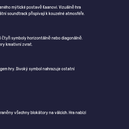
eného mýtické postavě Kaanovi. Vizuálně hra
tní soundtrack přispívají k kouzelné atmosféře.
odí čtyři symboly horizontálně nebo diagonálně.
ry kreativní zvrat.
gem hry. Divoký symbol nahrazuje ostatní
straněny všechny blokátory na válcích. Hra nabízí