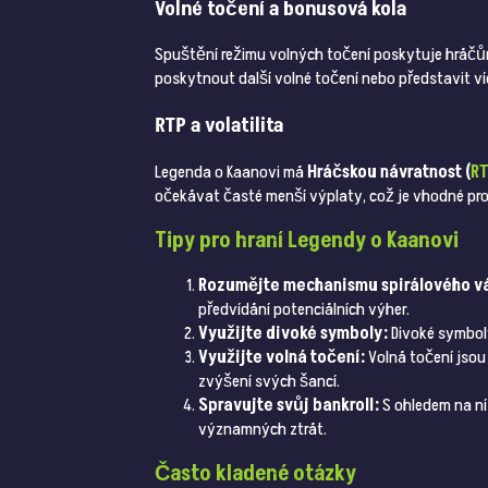
Volné točení a bonusová kola
Spuštění režimu volných točení poskytuje hráč
poskytnout další volné točení nebo představit v
RTP a volatilita
Legenda o Kaanovi má
Hráčskou návratnost (
R
očekávat časté menší výplaty, což je vhodné pro
Tipy pro hraní Legendy o Kaanovi
Rozumějte mechanismu spirálového vá
předvídání potenciálních výher.
Využijte divoké symboly:
Divoké symboly
Využijte volná točení:
Volná točení jsou 
zvýšení svých šancí.
Spravujte svůj bankroll:
S ohledem na níz
významných ztrát.
Často kladené otázky