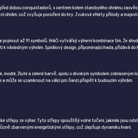
 před dobou conquistadorů, s centrem kolem starobylého chrámu zasvěc
ní chrám, což zvyšuje ponoření do hry. Zvukové efekty přírody a majestá
může pojmout až 91 symbolů. Hráči vytvářejí výherní kombinace tím, že sh
ostí k následným výhrám. Spirálový design, připomínající hada, přidává do h
, modré, žluté a zelené barvě, spolu s divokým symbolem zobrazeným lo
 a může se uzamknout na válci pro šanci přispět k budoucím výhrám.
ické střepy ze výher. Tyto střepy spouštějí volné točení, jakmile jsou od
ůzně zbarvenými energetickými střepy, což zlepšuje dynamiku hraní.