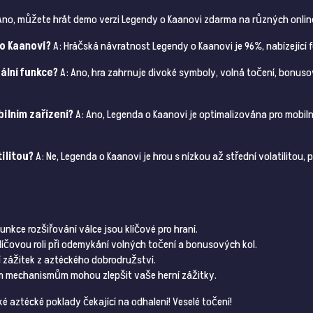
Ano, můžete hrát demo verzi Legendy o Kaanovi zdarma na různých onlin
 o Kaanovi?
A: Hráčská návratnost Legendy o Kaanovi je 96%, nabízející 
ální funkce?
A: Ano, hra zahrnuje divoké symboly, volná točení, bonusov
ilním zařízení?
A: Ano, Legenda o Kaanovi je optimalizována pro mobiln
ilitou?
A: Ne, Legenda o Kaanovi je hrou s nízkou až střední volatilitou
nkce rozšiřování válce jsou klíčové pro hraní.
klíčovou roli při odemykání volných točení a bonusových kol.
í zážitek z aztéckého dobrodružství.
ím mechanismům mohou zlepšit vaše herní zážitky.
é aztécké poklady čekající na odhalení! Veselé točení!