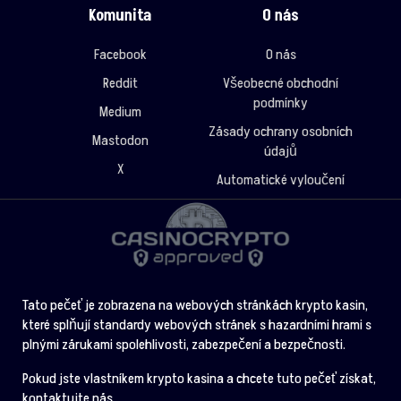
Komunita
O nás
Facebook
O nás
Reddit
Všeobecné obchodní
podmínky
Medium
Zásady ochrany osobních
Mastodon
údajů
X
Automatické vyloučení
Tato pečeť je zobrazena na webových stránkách krypto kasin,
které splňují standardy webových stránek s hazardními hrami s
plnými zárukami spolehlivosti, zabezpečení a bezpečnosti.
Pokud jste vlastníkem krypto kasina a chcete tuto pečeť získat,
kontaktujte nás.