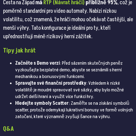
Cesta na Západ
má
RTP (Návrat hráči)
přibližně 95%
, což je
poměrně standardní pro video automaty. Nabízí nízkou
volatilitu, což znamená, že hráči mohou očekávat častější, ale
menší výhry. Tato konfigurace je ideální pro ty, kteří
upřednostňují méně rizikový herní zážitek​​​​.
Tipy jak hrát
Začněte s Demo verzí
: Před sázením skutečných peněz
vyzkoušejte bezplatné demo, abyste se seznámili s herní
mechanikou a bonusovými funkcemi.
Spravujte své finanční prostředky
: Vzhledem k nízké
volatilitě je moudré spravovat své sázky, aby bylo možné
udržet delší hraní a využít více funkcí hry.
Hledejte symboly Scatter
: Zaměřte se na získání symbolů
scatter, protože odemykají lukrativní bonusy ve formě volných
zatočení, které významně zvyšují šance na výhru.
Q&A