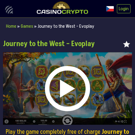
Login
Home
»
Games
»
Journey to the West – Evoplay
Journey to the West – Evoplay
Play the game completely free of charge
Journey to