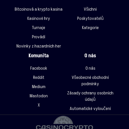
Bitcoinová a krypto kasina
Všichni
Kasinové hry
Poskytovatelů
Turnaje
Kategorie
Provádí
Novinky z hazardních her
Komunita
O nás
Facebook
O nás
Reddit
Všeobecné obchodní
podmínky
Medium
Zásady ochrany osobních
Mastodon
údajů
X
Automatické vyloučení