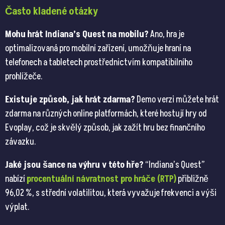
Často kladené otázky
Mohu hrát Indiana’s Quest na mobilu?
Ano, hra je
optimalizovaná pro mobilní zařízení, umožňuje hraní na
telefonech a tabletech prostřednictvím kompatibilního
prohlížeče.
Existuje způsob, jak hrát zdarma?
Demo verzi můžete hrát
zdarma na různých online platformách, které hostují hry od
Evoplay, což je skvělý způsob, jak zažít hru bez finančního
závazku.
Jaké jsou šance na výhru v této hře?
“Indiana’s Quest”
nabízí
procentuální návratnost pro hráče (RTP)
přibližně
96,02 %, s střední volatilitou, která vyvažuje frekvenci a výši
výplat.