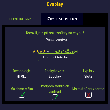
Evoplay
OBECNÉ INFORMACE
UŽIVATELSKÉ RECENZE
Narazili jste při načítání hry na chybu?
Poslat zprávu
★★★★★
★★★★★
4.0
z
1
uživatel
Hodnotit tuto hru
Technologie
Poskytovatel
Typ hry
HTML5
Evoplay
Slots
Podpora mobilních
Má demo režim
Má roztočení zdarma
zařízení