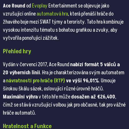
Ace Round
od
Evoplay
Entertainment se objevuje jako
vzrušující online
automatová hra
, která přenáší hráče do
žhavého boje mezi SWAT týmy a teroristy. Tato hra kombinuje
vysokou intenzitu tématu s bohatou grafikou a zvuky, aby
vytvořila ponořující zážitek.
Přehled hry
Vydán v červenci 2017, Ace Round
nabízí formát 5 válců a
20 výherních linií
. Hra je charakterizována svým automatem
a
návratností pro hráče (RTP)
ve výši 96,01%
. Umouje
širokou škálu sázek, oslovující různé úrovně hráčů.
Maximální výhra
v této hře může
dosažen až €26,400
,
čímž se stává vzrušující volbou jak pro občasné, tak pro vážné
hráče automatů.
Hratelnost a Funkce