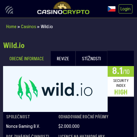
Login
Home
»
Casinos
»
Wild.io
Wild.io
OBECNÉ INFORMACE
REVIZE
STÍŽNOSTI
8.1
/10
SECURITY
INDEX
HIGH
SPOLEČNOST
ODHADOVANÉ ROČNÍ PŘÍJMY
Nonce Gaming B.V.
$2.000.000
ROK ZAHÁJENÍ ČINNOSTI
LICENCE NA HAZARDNÍ HRY