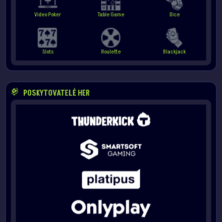
Uživatelský Zážitek
Video Poker
Table Game
Dice
Kasino podporuje
širokou škálu kryptoměn
, poskytujíc
zabezpečený, anonymní a pohodlný způsob správy finančních
prostředků. Registrační proces je zjednodušený a uživatelsky
Slots
Roulette
Blackjack
přívětivý, vyžaduje minimální kroky k vytvoření účtu, což zlepšuje
celkovou dostupnost a pohodlí pro uživatele.
Bezpečnost a Férovost
POSKYTOVATELÉ HER
Licence Wild.io od autority Curacao eGaming potvrzuje jeho soulad s
normami fairness a bezpečnosti hazardního hraní. Stránka využívá
technologii
RNG
pro spravedlnost her a používá pokročilá
bezpečnostní opatření k ochraně uživatelských dat a prevenci
podvodů.
Zákaznická Podpora
Zákaznická podpora ve Wild.io je k dispozici 24/7 prostřednictvím
online chatu, zajistňujíc tak, že hráči mají neustálý přístup k
podpoře, pokud by narazili na jakékoliv problémy nebo měli otázky