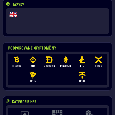
vkladu, denní akce a speciální události jako hra Kolo štěstí,
JAZYKY
poskytující různé příležitosti ke zlepšení herního zážitku.
Programy VIP a Věrnostní
Kasino disponuje robustním VIP programem strukturovaným kolem
bodů za kompenzaci, které se získávají sázkařstvím. Jakmile hráči
postupují skrz úrovně, odemykají si čím dál významnější výhody,
včetně
nabídek cashbacku
,
bonusových fondů
a dokonce služeb
PODPOROVANÉ KRYPTOMĚNY
osobního účetního managementu na nejvyšších úrovních. Tento
systém odměňuje časté a vysoké sázkaře podstatnými výhodami.
Bitcoin
BNB
Dogecoin
Ethereum
LTC
Ripple
Výběr her
Wild.io se pyšní tím, že hostí přes 3 000 her od špičkových
TRON
USDT
poskytovatelů softwaru, zajišťující vysokou kvalitu grafiky a
uživatelského zážitku. Rozsáhlá knihovna zahrnuje vše od
automatů a jackpotových her po živé kasino stoly a unikátní
KATEGORIE HER
varianty her.