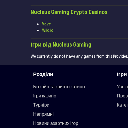
Nucleus Gaming Crypto Casinos
Vave
Wild.io
Ігри від Nucleus Gaming
We currently do not have any games from this Provider
Розділи
Ігри
Біткойн та крипто казино
Увес
Ігри казино
Пров
Турніри
Катег
Напрямні
Новини азартних ігор