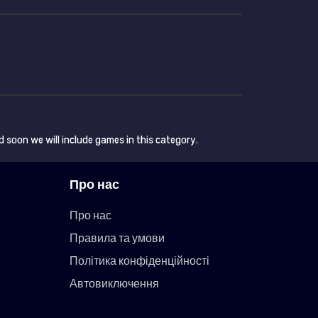
soon we will include games in this category.
Про нас
Про нас
Правила та умови
Політика конфіденційності
Автовиключення