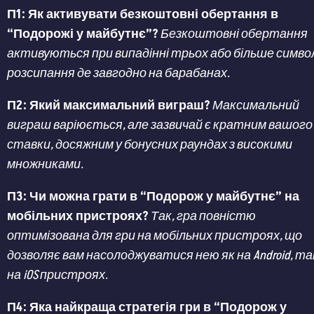
П1: Як активувати безкоштовні обертання в
“Подорожі у майбутнє”?
Безкоштовні обертання
активуються при випадінні трьох або більше симво
розсипання де завгодно на барабанах.
П2: Який максимальний виграш?
Максимальний
виграш варіюється, але зазвичай є кратним вашого
ставки, досяжним у бонусних раундах з високими
множниками.
П3: Чи можна грати в “Подорож у майбутнє” на
мобільних пристроях?
Так, гра повністю
оптимізована для гри на мобільних пристроях, що
дозволяє вам насолоджуватися нею як на Android, так
на iOS пристроях.
П4: Яка найкраща стратегія гри в “Подорож у