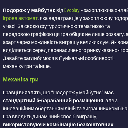
Подорож у майбутнє
від
Evoplay
– захоплююча онла
ігрова автомат
, яка веде гравців у захоплюючу подо
у часі. За своєю футуристичною тематикою та
передовою графікою ця гра обіцяє не лише розвагу, а
азарт через можливість виграшу великих сум. Як вон
виділяється серед перенасиченого ринку казино-іго
Давайте заглибимося в її унікальні особливості,
механіку гри та інше.
Механіка гри
Гравці виявлять, що “Подорож у майбутнє”
має
стандартний 5-барабанний розміщення
, але з
інноваційним обертанням ліній та виграшних комбіна
Гра вводить динамічний спосіб виграшу,
використовуючи комбінацію безкоштовних