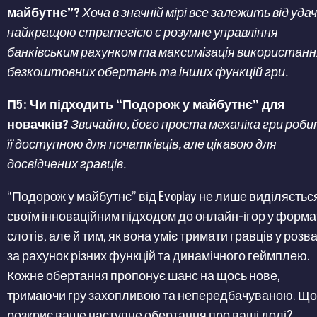
майбутнє”?
Хоча в значній мірі все залежить від удач
найкращою стратегією є розумне управління
банківським рахунком та максимізація використанн
безкоштовних обертань та інших функцій гри.
П5: Чи підходить “Подорож у майбутнє” для
новачків?
Звичайно, його проста механіка гри роб
її доступною для початківців, але цікавою для
досвідчених гравців.
“Подорож у майбутнє” від Evoplay не лише виділяєтьс
своїм інноваційним підходом до онлайн-ігор у форма
слотів, але й тим, як вона уміє тримати гравців у розв
за рахунок різних функцій та динамічного геймплею.
Кожне обертання пропонує шанс на щось нове,
тримаючи гру захопливою та непередбачуваною. Що
розкриє ваше наступне обертання про ваші долі?