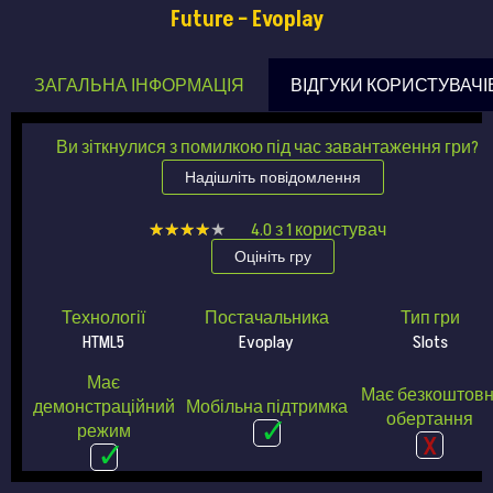
Future – Evoplay
ЗАГАЛЬНА ІНФОРМАЦІЯ
ВІДГУКИ КОРИСТУВАЧІ
Ви зіткнулися з помилкою під час завантаження гри?
Надішліть повідомлення
★★★★★
★★★★★
4.0
з
1
користувач
Оцініть гру
Технології
Постачальника
Тип гри
HTML5
Evoplay
Slots
Має
Має безкоштовн
демонстраційний
Мобільна підтримка
обертання
режим