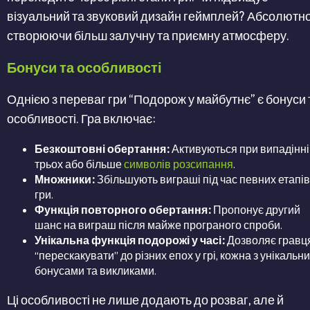
візуальний та звуковий дизайн геймплей? Абсолютно
створюючи більш залучну та приємну атмосферу.
Бонуси та особливості
Однією з переваг гри “Подорож у майбутнє” є бонуси 
особливості. Гра включає:
Безкоштовні обертання:
Активуються при випадінні
трьох або більше
символів розсипання
.
Множники:
Збільшують виграші під час певних етапів
гри.
Функція повторного обертання:
Пропонує другий
шанс на виграш після майже програного спроби.
Унікальна функція подорожі у часі:
Дозволяє гравц
“перескакувати” до різних епох у грі, кожна з унікальн
бонусами та викликами.
Ці особливості не лише додають до розваг, але й