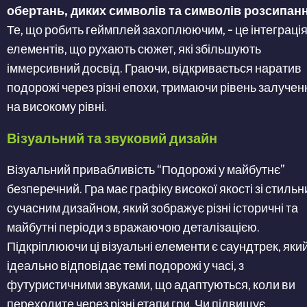
обертань, диких символів та символів розсипан
Те, що робить геймплей захоплюючим, – це інтеграці
елементів, що рухають сюжет, які збільшують
іммерсивний досвід. Граючи, відкривається наратив
подорожі через різні епохи, тримаючи рівень залучен
на високому рівні.
Візуальний та звуковий дизайн
Візуальний привабливість “Подорожі у майбутнє”
безперечний. Гра має графіку високої якості зі стильн
сучасним дизайном, який зображує різні історичні та
майбутні періоди з вражаючою деталізацією.
Підкріплюючи ці візуальні елементи є саундтрек, яки
ідеально відповідає темі подорожі у часі, з
футуристичними звуками, що адаптуються, коли ви
переходите через різні етапи гри. Чи підвищує