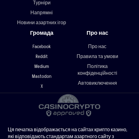
Турніри
Напрямні
Новини азартних ігор
Громада
Про нас
Facebook
Про нас
Reddit
Правила та умови
Medium
Політика
конфіденційності
Mastodon
Автовиключення
X
Ця печатка відображається на сайтах крипто казино,
які відповідають стандартам азартного сайту з