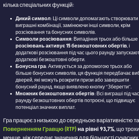
кілька спеціальних функцій:
Дикий символ
: Ці символи допомагають створювати
виграшні комбінації, замінюючи інші символи, крім
розсіювання та бонусних символів.
Символи розсіювання
: Випадіння трьох або більше
розсіювань активує 15 безкоштовних обертів
, і
додаткові розсіювання під час цього раунду запускаю
додаткові безкоштовні оберти.
Бонусна гра
: Активується за допомогою трьох або
більше бонусних символів, ця функція передбачає ви
дверей, які можуть розкрити призи або завершити
бонусний раунд, якщо виявлено кнопку “Зберегти”.
Множник безкоштовних обертів
: Всі виграші під ча
раунду безкоштовних обертів потроєні, що підвищує
потенціал значних виплат.
Гра працює з низькою до середньою варіативністю т
Поверненням Гравцю (RTP)
на рівні 93,7%
, що трох
менше, ніж середнє значення для більшості сучасних