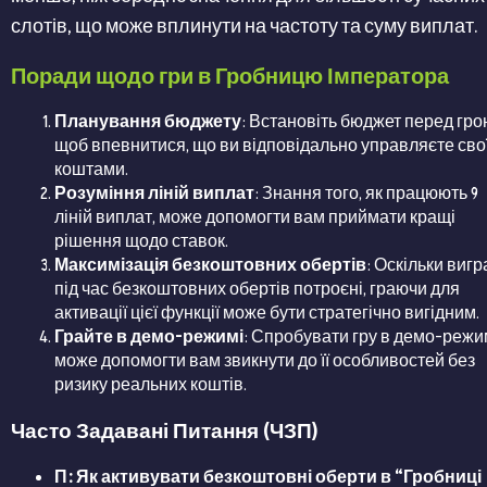
слотів, що може вплинути на частоту та суму виплат​​​​.
Поради щодо гри в Гробницю Імператора
Планування бюджету
: Встановіть бюджет перед гро
щоб впевнитися, що ви відповідально управляєте сво
коштами.
Розуміння ліній виплат
: Знання того, як працюють 9
ліній виплат, може допомогти вам приймати кращі
рішення щодо ставок.
Максимізація безкоштовних обертів
: Оскільки вигр
під час безкоштовних обертів потроєні, граючи для
активації цієї функції може бути стратегічно вигідним.
Грайте в демо-режимі
: Спробувати гру в демо-режи
може допомогти вам звикнути до її особливостей без
ризику реальних коштів.
Часто Задавані Питання (ЧЗП)
П: Як активувати безкоштовні оберти в “Гробниці