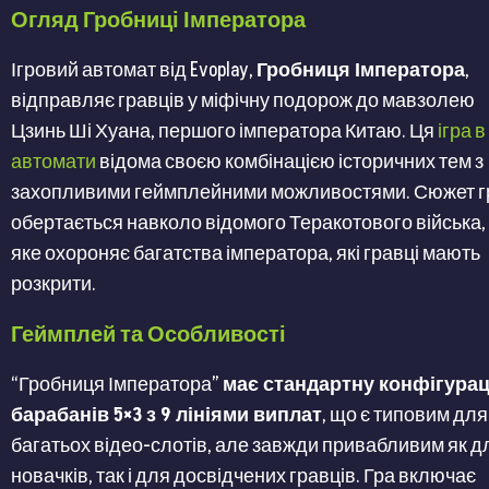
Огляд Гробниці Імператора
Ігровий автомат від Evoplay,
Гробниця Імператора
,
відправляє гравців у міфічну подорож до мавзолею
Цзинь Ші Хуана, першого імператора Китаю. Ця
ігра в
автомати
відома своєю комбінацією історичних тем з
захопливими геймплейними можливостями. Сюжет г
обертається навколо відомого Теракотового війська,
яке охороняє багатства імператора, які гравці мають
розкрити.
Геймплей та Особливості
“Гробниця Імператора”
має стандартну конфігура
барабанів 5×3 з 9 лініями виплат
, що є типовим для
багатьох відео-слотів, але завжди привабливим як д
новачків, так і для досвідчених гравців. Гра включає