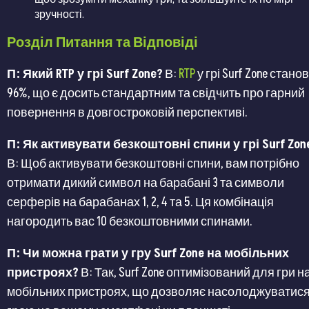
зручності.
Розділ Питання та Відповіді
П: Який RTP у грі Surf Zone?
В:
RTP
у грі Surf Zone стано
96%, що є досить стандартним та свідчить про гарний
повернення в довгостроковій перспективі.
П: Як активувати безкоштовні спини у грі Surf Zon
В: Щоб активувати безкоштовні спини, вам потрібно
отримати дикий символ на барабані 3 та символи
серферів на барабанах 1, 2, 4 та 5. Ця комбінація
нагородить вас 10 безкоштовними спинами.
П: Чи можна грати у гру Surf Zone на мобільних
пристроях?
В: Так, Surf Zone оптимізований для гри н
мобільних пристроях, що дозволяє насолоджуватис