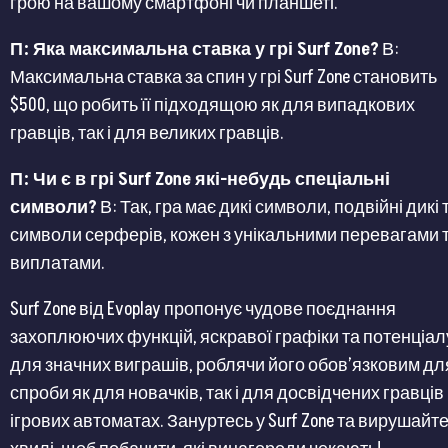
грою на вашому смартфоні чи планшеті.
П: Яка максимальна ставка у грі Surf Zone?
В:
Максимальна ставка за спин у грі Surf Zone становить
$500, що робить її підходящою як для випадкових
гравців, так і для великих гравців.
П: Чи є в грі Surf Zone які-небудь спеціальні
символи?
В: Так, гра має дикі символи, подвійні дикі 
символи серферів, кожен з унікальними перевагами 
виплатами.
Surf Zone від Evoplay пропонує чудове поєднання
захоплюючих функцій, яскравої графіки та потенціал
для значних виграшів, роблячи його обов’язковим дл
спроби як для новачків, так і для досвідчених гравців
ігрових автоматах. Зануртесь у Surf Zone та вирушайте