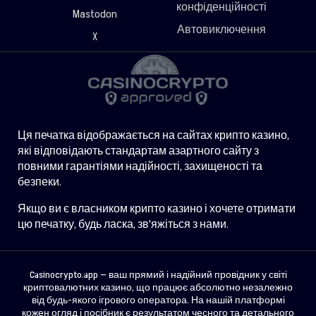
конфіденційності
Mastodon
Автовиключення
X
Ця печатка відображається на сайтах крипто казино,
які відповідають стандартам азартного сайту з
повними гарантіями надійності, захищеності та
безпеки.
Якщо ви є власником крипто казино і хочете отримати
цю печатку, будь ласка, зв'яжіться з нами.
Casinocrypto.app — ваш прямий і надійний провідник у світі
криптовалютних казино, що працює абсолютно незалежно
від будь-якого ігрового оператора. На нашій платформі
кожен огляд і посібник є результатом чесного та детального