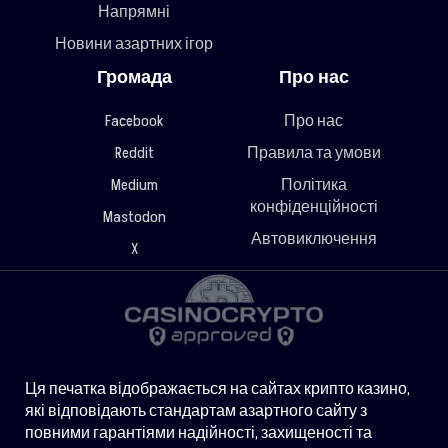
Напрямні
Новини азартних ігор
Громада
Про нас
Facebook
Про нас
Reddit
Правила та умови
Medium
Політика
конфіденційності
Mastodon
Автовиключення
X
Ця печатка відображається на сайтах крипто казино,
які відповідають стандартам азартного сайту з
повними гарантіями надійності, захищеності та