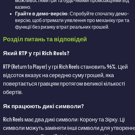
можливостями гри та будь-якими промоакціями від
казино.
Грайте в демо-версію
: Спробуйте спочатку демо-
версію, щоб отримати уявлення про механіку гри та
функції без ризику втрат реальних грошей.
Розділ питань та відповідей
Який RTP у грі Rich Reels?
RTP (Return to Player) у грі Rich Reels становить 96%. Цей
відсоток вказує на середню суму грошей, яка
повертається гравцям протягом великої кількості
обертів.
Як працюють дикі символи?
Rich Reels має два дикі символи: Корону та Зірку. Ці
символи можуть заміняти інші символи для утворенн