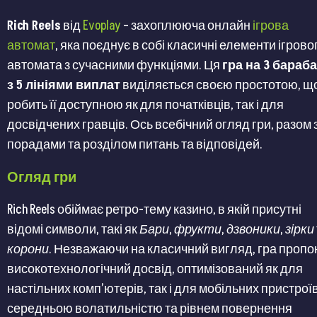
Rich Reels
від
Evoplay
– захоплююча онлайн
ігрова
автомат
, яка поєднує в собі класичні елементи ігрово
автомата з сучасними функціями. Ця
гра на 3 бараб
з 5 лініями виплат
виділяється своєю простотою, щ
робить її доступною як для початківців, так і для
досвідчених гравців. Ось всебічний огляд гри, разом 
порадами та розділом питань та відповідей.
Огляд гри
Rich Reels обіймає ретро-тему казино, в якій присутні
відомі символи, такі як
Бари
,
фрукти
,
дзвоники
,
зірки
корони
. Незважаючи на класичний вигляд, гра пропо
високотехнологічний досвід, оптимізований як для
настільних комп’ютерів, так і для мобільних пристроїв
середньою волатильністю та рівнем повернення