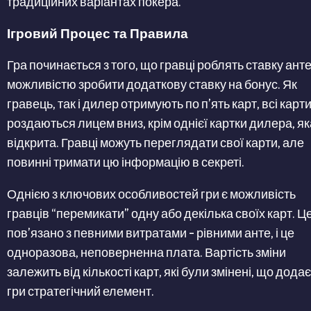
традиційних варіантах покера.
Ігровий Процес та Правила
Гра починається з того, що гравці роблять ставку анте,
можливістю зробити додаткову ставку на бонус. Як
гравець, так і дилер отримують по п’ять карт, всі карт
роздаються лицем вниз, крім однієї картки дилера, як
відкрита. Гравці можуть переглядати свої карти, але
повинні тримати цю інформацію в секреті.
Однією з ключових особливостей гри є можливість
гравців “перемикати” одну або декілька своїх карт. Ц
пов’язано з певними витратами – рівними анте, і це
одноразова, неповерненна плата. Вартість зміни
залежить від кількості карт, які були змінені, що дода
гри стратегічний елемент.