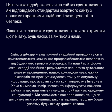
Ця печатка відображається на сайтах крипто казино,
які відповідають стандартам азартного сайту з
повними гарантіями надійності, захищеності та
безпеки.
Якщо ви є власником крипто казино і хочете отримати
цю печатку, будь ласка, зв'яжіться з нами.
Casinocrypto.app — ваш прямий і надійний провідник у світі
криптовалютних казино, що працює абсолютно незалежно
від будь-якого ігрового оператора. На нашій платформі
кожен огляд і посібник є результатом чесного та детального
аналізу, проведеного нашою командою незалежних
експертів, які прагнуть надавати точну та актуальну
інформацію про азартні ігри на криптовалюту в Інтернеті.
Хоча ми маємо намір навчати та інформувати, важливо
пам'ятати, що наш контент не слід сприймати як юридичну
консультацію. Ми закликаємо вас переконатися, що ви
дотримуєтеся всіх чинних законів і правил, перш ніж брати
участь у будь-якому крипто-казино.