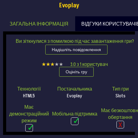
Evoplay
ЗАГАЛЬНА ІНФОРМАЦІЯ
ВІДГУКИ КОРИСТУВАЧІ
Ви зіткнулися з помилкою під час завантаження гри?
Надішліть повідомлення
★★★★★
★★★★★
3.0
з
1
користувач
Оцініть гру
Технології
Постачальника
Тип гри
HTML5
Evoplay
Slots
Має
Має безкоштовн
демонстраційний
Мобільна підтримка
обертання
режим