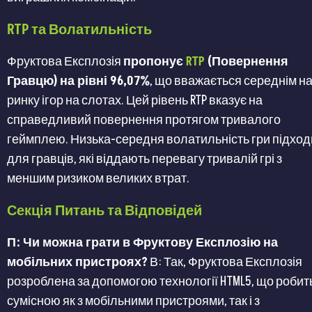
RTP та Волатильність
Фруктова Експлозія
пропонує
RTP
(Повернення
Гравцю) на рівні 96,07%
, що вважається середнім н
ринку ігор на слотах. Цей рівень RTP вказує на
справедливий повернення протягом тривалого
геймплею. Низька-середня волатильність гри підход
для гравців, які віддають перевагу тривалій грі з
меншим ризиком великих втрат​​​​.
Секція Питань та Відповідей
П: Чи можна грати в Фруктову Експлозію на
мобільних пристроях?
В: Так, Фруктова Експлозія
розроблена за допомогою технології HTML5, що робить
сумісною як з мобільними пристроями, так і з