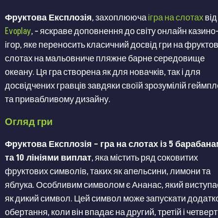
Фруктова Експлозія
, захоплююча
ігра на слотах
від
Evoplay
, – яскраве доповнення до світу онлайн казино
ігор, яке переносить класичний досвід гри на фрукто
слотах на мальовниче пляжне барне середовище
океану. Ця гра створена як для новачків, так і для
досвідчених гравців завдяки своїй зрозумілій геймпл
та привабливому дизайну.
Огляд гри
Фруктова Експлозія – гра на слотах із 5 барабан
та 10 лініями виплат
, яка містить ряд соковитих
фруктових символів, таких як апельсини, лимони та
яблука. Особливим символом є Ананас, який виступа
як дикий символ. Цей символ може запускати додатк
обертання, коли він впадає на другий, третій і четвер