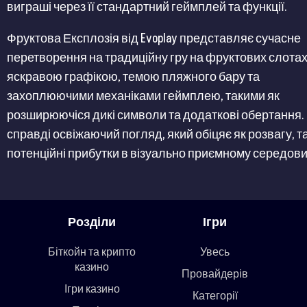
виграші через її стандартний геймплей та функції​​.
Фруктова Експлозія від Evoplay представляє сучасне
перетворення на традиційну гру на фруктових слотах,
яскравою графікою, темою пляжного бару та
захоплюючими механіками геймплею, такими як
розширюючіся дикі символи та додаткові обертання.
справді освіжаючий погляд, який обіцяє як розвагу, та
потенційні прибутки в візуально приємному середови
Розділи
Ігри
Біткойн та крипто
Увесь
казино
Провайдерів
Ігри казино
Категорії