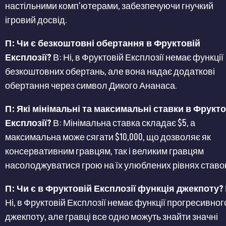
настільними комп’ютерами, забезпечуючи гнучкий
ігровий досвід​​.
П: Чи є безкоштовні обертання в Фруктовій
Експлозії?
В: Ні, в Фруктовій Експлозії немає функції
безкоштовних обертань, але вона надає додаткові
обертання через символ Дикого Ананаса​​.
П: Які мінімальні та максимальні ставки в Фрукто
Експлозії?
В: Мінімальна ставка складає $5, а
максимальна може сягати $10,000, що дозволяє як
консервативним гравцям, так і великим гравцям
насолоджуватися грою на їх улюблених рівнях ставок​​​
П: Чи є в Фруктовій Експлозії функція джекпоту?
Ні, в Фруктовій Експлозії немає функції прогресивног
джекпоту, але гравці все одно можуть знайти значні