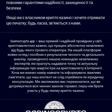
повними гарантіями надійності, захищеності та
безпеки.
Якщо ви є власником крипто казино і хочете отримати
цю печатку, будь ласка, зв'яжіться з нами.
Casinocrypto.app — ваш прямий і надійний провідник у світі
криптовалютних казино, що працює абсолютно незалежно
від будь-якого ігрового оператора. На нашій платформі
кожен огляд і посібник є результатом чесного та детального
аналізу, проведеного нашою командою незалежних
експертів, які прагнуть надавати точну та актуальну
інформацію про азартні ігри на криптовалюту в Інтернеті.
Хоча ми маємо намір навчати та інформувати, важливо
пам'ятати, що наш контент не слід сприймати як юридичну
консультацію. Ми закликаємо вас переконатися, що ви
дотримуєтеся всіх чинних законів і правил, перш ніж брати
участь у будь-якому крипто-казино.