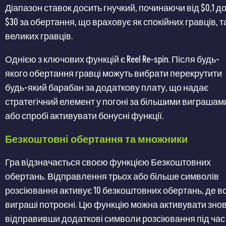
Діапазон ставок досить гнучкий, починаючи від $0,1 д
$30 за обертання, що враховує як спокійних гравців, та
великих гравців.
Однією з ключових функцій є Reel Re-spin. Після будь-
якого обертання гравці можуть вибрати перекрутити
будь-який барабан за додаткову плату, що надає
стратегічний елемент у погоні за більшими виграшам
або спробі активувати бонусні функції​​​​.
Безкоштовні обертання та множники
Гра відзначається своєю функцією Безкоштовних
обертань. Відправлення трьох або більше символів
розсіювання активує 10 безкоштовних обертань, де вс
виграші потроєні. Цю функцію можна активувати знов
відправивши додаткові символи розсіювання під час