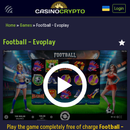
Login
Home
»
Games
»
Football – Evoplay
Football – Evoplay
Play the game completely free of charge
Football –