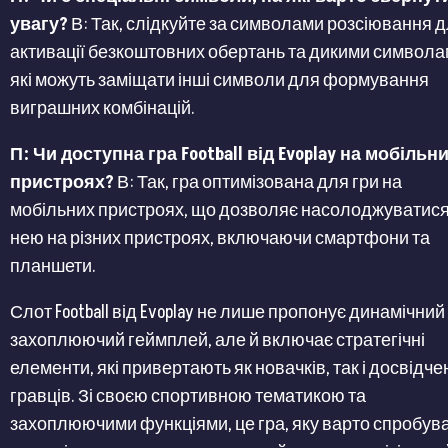
увагу?
В: Так, слідкуйте за символами розсіювання 
активації безкоштовних обертань та дикими символа
які можуть заміщати інші символи для формування
виграшних комбінацій.
П: Чи доступна гра Football від Evoplay на мобільн
пристроях?
В: Так, гра оптимізована для гри на
мобільних пристроях, що дозволяє насолоджуватис
нею на різних пристроях, включаючи смартфони та
планшети.
Слот Football від Evoplay не лише пропонує динамічний
захоплюючий геймплей, але й включає стратегічні
елементи, які привертають як новачків, так і досвідче
гравців. Зі своєю спортивною тематикою та
захоплюючими функціями, це гра, яку варто спробув